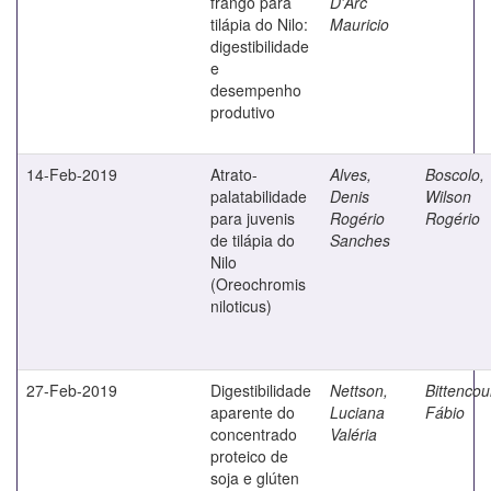
frango para
D'Arc
tilápia do Nilo:
Mauricio
digestibilidade
e
desempenho
produtivo
14-Feb-2019
Atrato-
Alves,
Boscolo,
palatabilidade
Denis
Wilson
para juvenis
Rogério
Rogério
de tilápia do
Sanches
Nilo
(Oreochromis
niloticus)
27-Feb-2019
Digestibilidade
Nettson,
Bittencour
aparente do
Luciana
Fábio
concentrado
Valéria
proteico de
soja e glúten