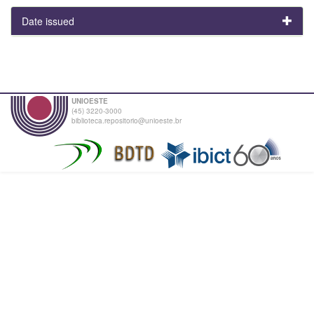
Date issued
UNIOESTE
(45) 3220-3000
biblioteca.repositorio@unioeste.br