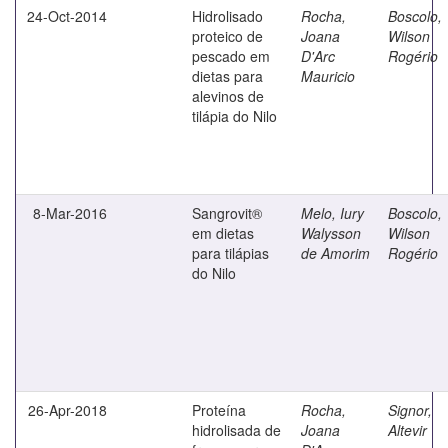
24-Oct-2014
Hidrolisado
Rocha,
Boscolo,
proteico de
Joana
Wilson
pescado em
D'Arc
Rogério
dietas para
Mauricio
alevinos de
tilápia do Nilo
8-Mar-2016
Sangrovit®
Melo, Iury
Boscolo,
em dietas
Walysson
Wilson
para tilápias
de Amorim
Rogério
do Nilo
26-Apr-2018
Proteína
Rocha,
Signor,
hidrolisada de
Joana
Altevir