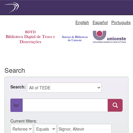
Skip
English
Español
Português
navigation
Search
Search:
for
Current filters: