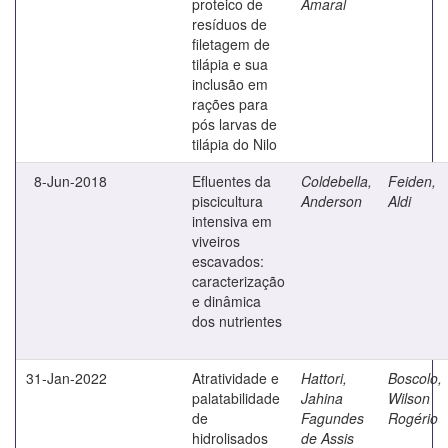
proteico de
Amaral
resíduos de
filetagem de
tilápia e sua
inclusão em
rações para
pós larvas de
tilápia do Nilo
8-Jun-2018
Efluentes da
Coldebella,
Feiden,
piscicultura
Anderson
Aldi
intensiva em
viveiros
escavados:
caracterização
e dinâmica
dos nutrientes
31-Jan-2022
Atratividade e
Hattori,
Boscolo,
palatabilidade
Jahina
Wilson
de
Fagundes
Rogério
hidrolisados
de Assis