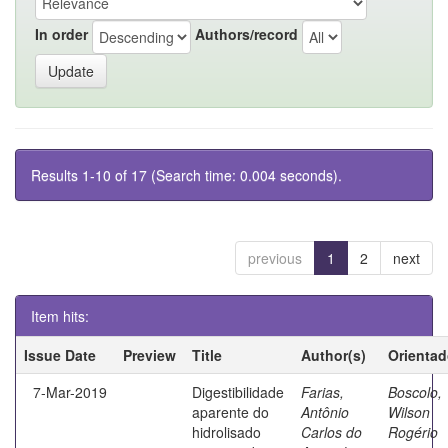
In order
Authors/record
Results 1-10 of 17 (Search time: 0.004 seconds).
previous
1
2
next
Item hits:
Issue Date
Preview
Title
Author(s)
Orientad
7-Mar-2019
Digestibilidade
Farias,
Boscolo,
aparente do
Antônio
Wilson
hidrolisado
Carlos do
Rogério