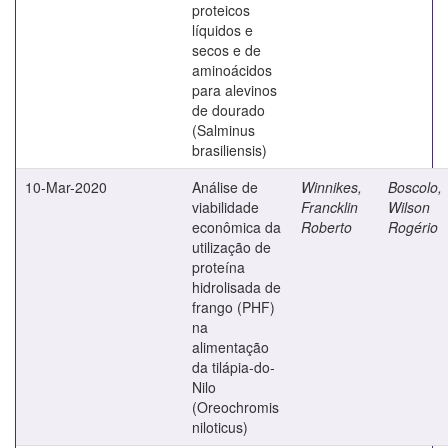
proteicos
líquidos e
secos e de
aminoácidos
para alevinos
de dourado
(Salminus
brasiliensis)
10-Mar-2020
Análise de
Winnikes,
Boscolo,
viabilidade
Francklin
Wilson
econômica da
Roberto
Rogério
utilização de
proteína
hidrolisada de
frango (PHF)
na
alimentação
da tilápia-do-
Nilo
(Oreochromis
niloticus)