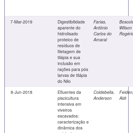
7-Mar-2019
Digestibilidade
Farias,
Boscol
aparente do
Antônio
Wilson
hidrolisado
Carlos do
Rogéri
proteico de
Amaral
resíduos de
filetagem de
tilápia e sua
inclusão em
rações para pós
larvas de tilápia
do Nilo
8-Jun-2018
Efluentes da
Coldebella,
Feiden
piscicultura
Anderson
Aldi
intensiva em
viveiros
escavados:
caracterização e
dinâmica dos