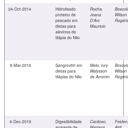
24-Oct-2014
Hidrolisado
Rocha,
Boscol
proteico de
Joana
Wilson
pescado em
D'Arc
Rogéri
dietas para
Mauricio
alevinos de
tilápia do Nilo
8-Mar-2016
Sangrovit® em
Melo, Iury
Boscol
dietas para
Walysson
Wilson
tilápias do Nilo
de Amorim
Rogéri
6-Dec-2019
Digestibilidade
Cardoso,
Feiden
aparente de
Marjana
Aldi