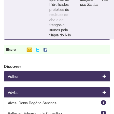
hidrolisados
dos Santos
proteicos de
resíduos do
abate de
frangos e
suínos pela
tilápia do Nilo
Share
Discover
Author
Advisor
Alves, Denis Rogério Sanches
1
Ballester, Eduardo Luis Cupertino
1