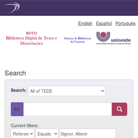
Skip
English
Español
Português
navigation
Search
Search:
for
Current filters: