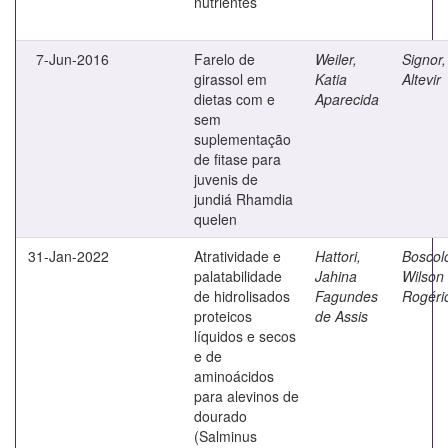
nutrientes
7-Jun-2016
Farelo de
Weiler,
Signor,
girassol em
Katia
Altevir
dietas com e
Aparecida
sem
suplementação
de fitase para
juvenis de
jundiá Rhamdia
quelen
31-Jan-2022
Atratividade e
Hattori,
Boscol
palatabilidade
Jahina
Wilson
de hidrolisados
Fagundes
Rogéri
proteicos
de Assis
líquidos e secos
e de
aminoácidos
para alevinos de
dourado
(Salminus