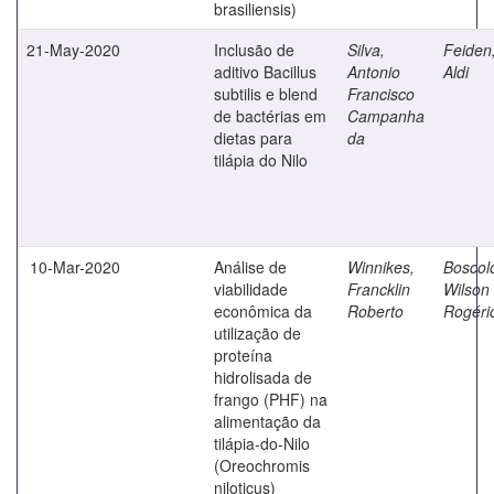
brasiliensis)
21-May-2020
Inclusão de
Silva,
Feiden
aditivo Bacillus
Antonio
Aldi
subtilis e blend
Francisco
de bactérias em
Campanha
dietas para
da
tilápia do Nilo
10-Mar-2020
Análise de
Winnikes,
Boscol
viabilidade
Francklin
Wilson
econômica da
Roberto
Rogéri
utilização de
proteína
hidrolisada de
frango (PHF) na
alimentação da
tilápia-do-Nilo
(Oreochromis
niloticus)