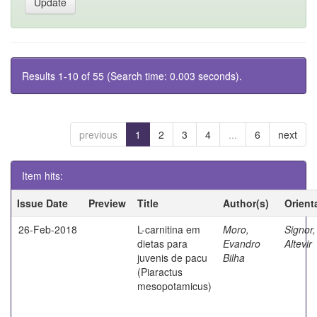
Results 1-10 of 55 (Search time: 0.003 seconds).
previous
1
2
3
4
...
6
next
Item hits:
Issue Date
Preview
Title
Author(s)
Orient
26-Feb-2018
L-carnitina em
Moro,
Signor,
dietas para
Evandro
Altevir
juvenis de pacu
Bilha
(Piaractus
mesopotamicus)