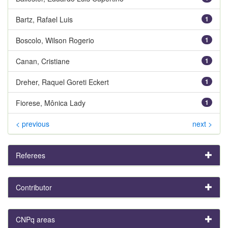
Bartz, Rafael Luis
1
Boscolo, Wilson Rogerio
1
Canan, Cristiane
1
Dreher, Raquel Goreti Eckert
1
Fiorese, Mônica Lady
1
< previous
next >
Referees
Contributor
CNPq areas