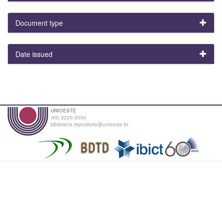
Document type
Date issued
UNIOESTE
(45) 3220-3000
biblioteca.repositorio@unioeste.br