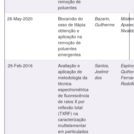
remoção de
poluentes
28-May-2020
Biocarvão do
Bazarin,
Móden
osso de tilápia:
Guilherme
Aparec
obtenção e
Nivald
aplicação na
remoção de
poluentes
emergentes
29-Feb-2016
Avaliação e
Santos,
Espino
aplicação de
Joelmir
Quiñon
metodologia da
dos
Ferna
técnica
Rodolf
espectrométrica
de fluorescência
de raios X por
reflexão total
(TXRF) na
caracterização
multielementar
em particulados