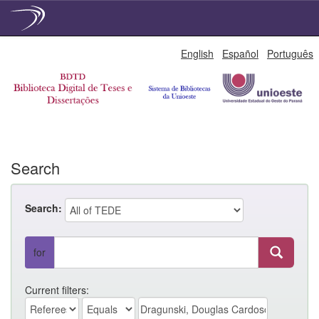
Skip
English
Español
Português
navigation
Search
Search:
for
Current filters: