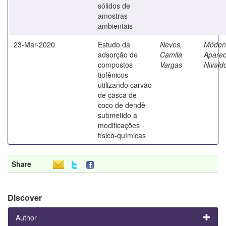
sólidos de
amostras
ambientais
23-Mar-2020
Estudo da
Neves,
Móden
adsorção de
Camila
Aparec
compostos
Vargas
Nivald
tiofênicos
utilizando carvão
de casca de
coco de dendê
submetido a
modificações
físico-químicas
Share
Discover
Author