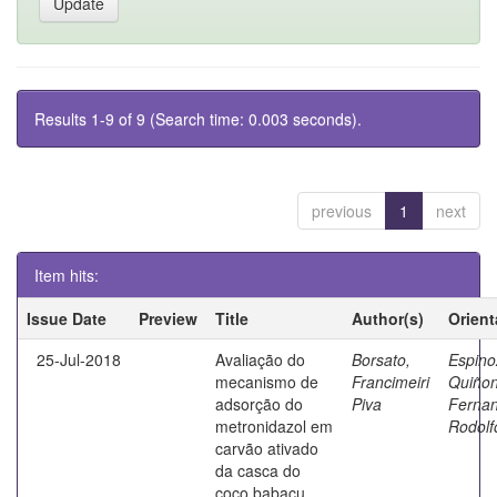
Results 1-9 of 9 (Search time: 0.003 seconds).
previous
1
next
Item hits:
Issue Date
Preview
Title
Author(s)
Orient
25-Jul-2018
Avaliação do
Borsato,
Espino
mecanismo de
Francimeiri
Quiñon
adsorção do
Piva
Ferna
metronidazol em
Rodolf
carvão ativado
da casca do
coco babaçu