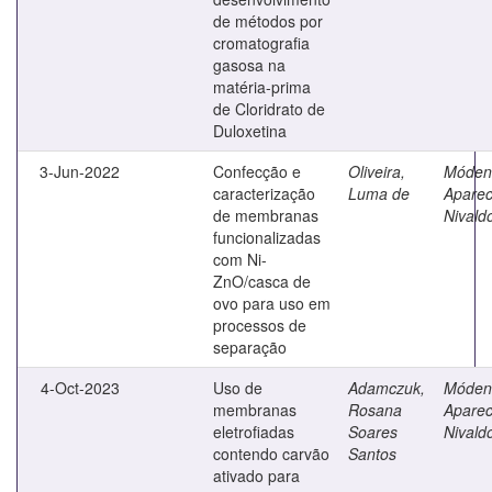
de métodos por
cromatografia
gasosa na
matéria-prima
de Cloridrato de
Duloxetina
3-Jun-2022
Confecção e
Oliveira,
Móden
caracterização
Luma de
Aparec
de membranas
Nivald
funcionalizadas
com Ni-
ZnO/casca de
ovo para uso em
processos de
separação
4-Oct-2023
Uso de
Adamczuk,
Móden
membranas
Rosana
Aparec
eletrofiadas
Soares
Nivald
contendo carvão
Santos
ativado para