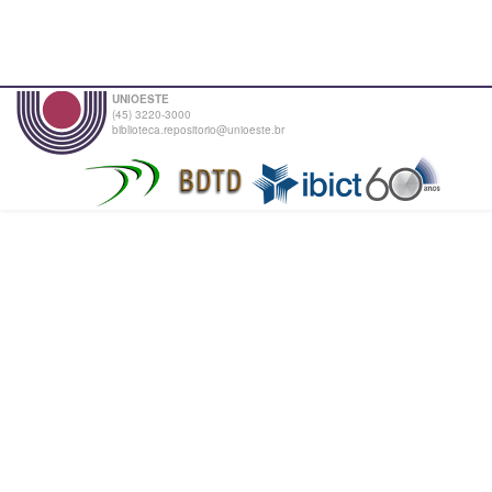
UNIOESTE
(45) 3220-3000
biblioteca.repositorio@unioeste.br