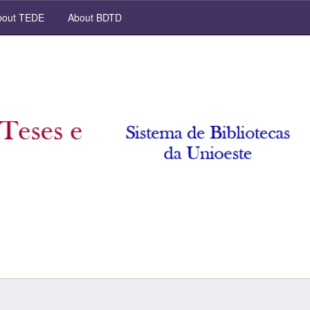
out TEDE
About BDTD