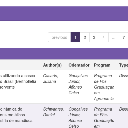
previous
1
2
3
4
...
7
Author(s)
Orientador
Program
Typ
 utilizando a casca
Casarin,
Gonçalves
Programa
Diss
Brasil (Bertholletia
Juliana
Júnior,
de Pós-
sorvente
Affonso
Graduação
Celso
em
Agronomia
modinâmica do
Schwantes,
Gonçalves
Programa
Diss
ons metálicos
Daniel
Júnior,
de Pós-
ústria de mandioca
Affonso
Graduação
Celso
em