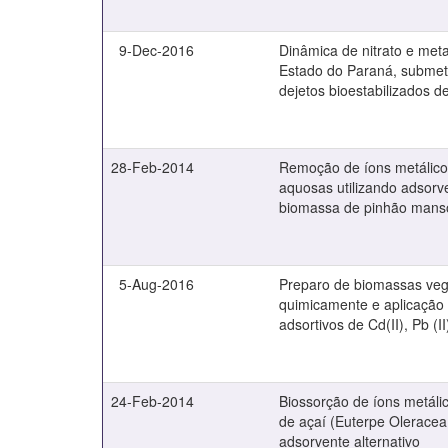
9-Dec-2016
Dinâmica de nitrato e met
Estado do Paraná, submet
dejetos bioestabilizados d
28-Feb-2014
Remoção de íons metálico
aquosas utilizando adsorv
biomassa de pinhão mans
5-Aug-2016
Preparo de biomassas veg
quimicamente e aplicação
adsortivos de Cd(II), Pb (II)
24-Feb-2014
Biossorção de íons metálic
de açaí (Euterpe Oleracea
adsorvente alternativo