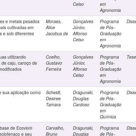
Celso
em
Agronomia
ntes e metais pesados
Moraes,
Gonçalves
Programa
Diss
nais cultivadas em
Alice
Júnior,
de Pós-
s e sob diferentes
Jacobus de
Affonso
Graduação
Celso
em
Agronomia
as utilizando
Coelho,
Gonçalves
Programa
Tes
 de caju, caroço de
Gustavo
Júnior,
de Pós-
modificados
Ferreira
Affonso
Graduação
Celso
em
Agronomia
 e sua aplicação como
Scheidt,
Dragunski,
Programa
Diss
Desiree
Douglas
de Pós-
Tamara
Cardoso
Graduação
em
Química
 base de Ecovio®
Carvalho,
Dragunski,
Programa
Diss
eclofenaco e seu
Bruno
Douglas
de Pós-