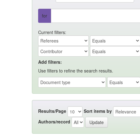
for
Current filters:
Add filters:
Use filters to refine the search results.
Results/Page
Sort items by
Authors/record