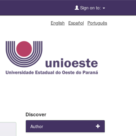
Sign on to:
English
Español
Português
Discover
Author