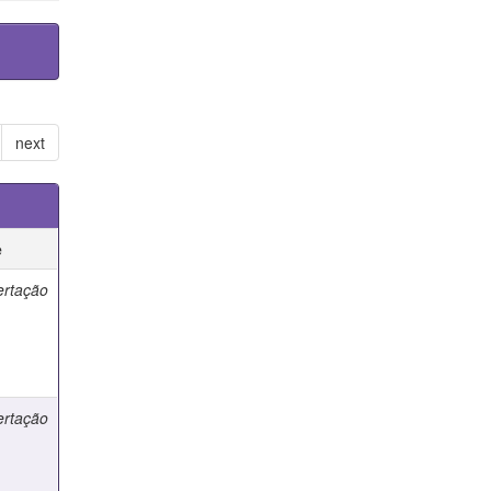
next
e
ertação
ertação