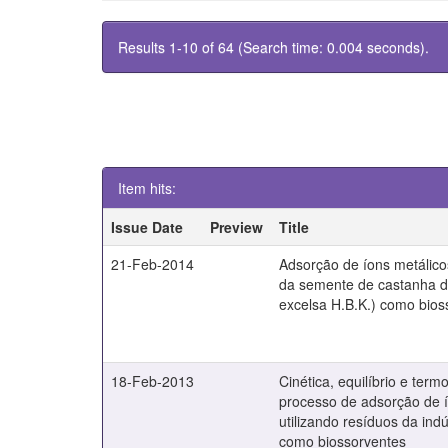
Results 1-10 of 64 (Search time: 0.004 seconds).
Item hits:
Issue Date
Preview
Title
21-Feb-2014
Adsorção de íons metálicos
da semente de castanha do 
excelsa H.B.K.) como bios
18-Feb-2013
Cinética, equilíbrio e ter
processo de adsorção de í
utilizando resíduos da ind
como biossorventes