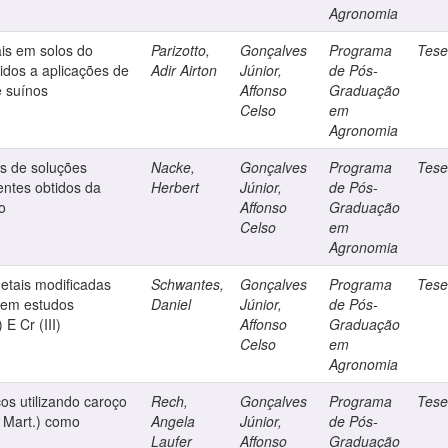
Agronomia
ais em solos do
Parizotto,
Gonçalves
Programa
Tes
idos a aplicações de
Adir Airton
Júnior,
de Pós-
e suínos
Affonso
Graduação
Celso
em
Agronomia
s de soluções
Nacke,
Gonçalves
Programa
Tes
entes obtidos da
Herbert
Júnior,
de Pós-
o
Affonso
Graduação
Celso
em
Agronomia
etais modificadas
Schwantes,
Gonçalves
Programa
Tes
 em estudos
Daniel
Júnior,
de Pós-
 E Cr (III)
Affonso
Graduação
Celso
em
Agronomia
os utilizando caroço
Rech,
Gonçalves
Programa
Tes
 Mart.) como
Angela
Júnior,
de Pós-
Laufer
Affonso
Graduação