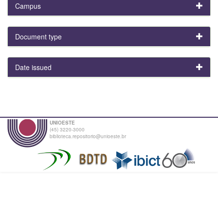
Campus
Document type
Date issued
UNIOESTE
(45) 3220-3000
biblioteca.repositorio@unioeste.br