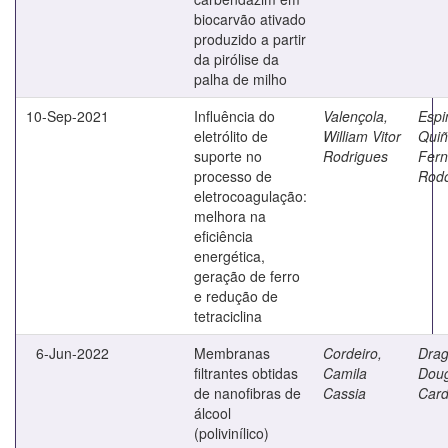
biocarvão ativado
produzido a partir
da pirólise da
palha de milho
10-Sep-2021
Influência do
Valençola,
Espi
eletrólito de
William Vitor
Quiñ
suporte no
Rodrigues
Fer
processo de
Rodo
eletrocoagulação:
melhora na
eficiência
energética,
geração de ferro
e redução de
tetraciclina
6-Jun-2022
Membranas
Cordeiro,
Drag
filtrantes obtidas
Camila
Doug
de nanofibras de
Cassia
Car
álcool
(polivinílico)