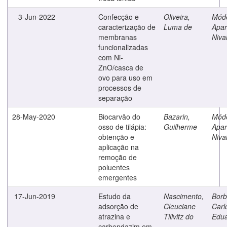
3-Jun-2022
Confecção e
Oliveira,
Mód
caracterização de
Luma de
Apar
membranas
Niva
funcionalizadas
com Ni-
ZnO/casca de
ovo para uso em
processos de
separação
28-May-2020
Biocarvão do
Bazarin,
Mód
osso de tilápia:
Guilherme
Apar
obtenção e
Niva
aplicação na
remoção de
poluentes
emergentes
17-Jun-2019
Estudo da
Nascimento,
Borb
adsorção de
Cleuciane
Carl
atrazina e
Tillvitz do
Edu
carbendazim em