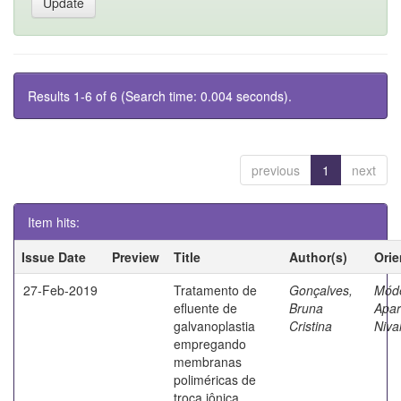
Results 1-6 of 6 (Search time: 0.004 seconds).
previous
1
next
Item hits:
Issue Date
Preview
Title
Author(s)
Orie
27-Feb-2019
Tratamento de
Gonçalves,
Mód
efluente de
Bruna
Apar
galvanoplastia
Cristina
Niva
empregando
membranas
poliméricas de
troca iônica