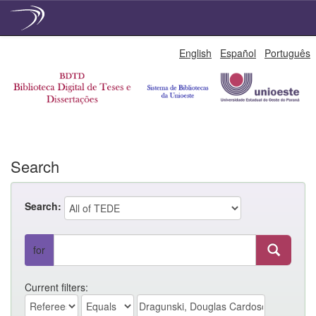
Skip
English
Español
Português
navigation
Search
Search:
for
Current filters: