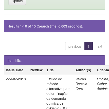
Results 1-10 of 10 (Search time: 0.003 seconds).
previous
1
next
Item hits:
Issue Date
Preview
Title
Author(s)
Orient
22-Mar-2018
Estudo de
Valerio,
Lindino,
método
Daniele
Cleber
alternativo para
Cerri
Antônio
determinação
da demanda
química de
oxigênio (DQO)