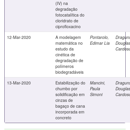
(IV) na
degradação
fotocatalítica do
cloridrato de
ciprofloxacino
12-Mar-2020
A modelagem
Pontarolo,
Draguns
matemática no
Edimar Lia
Dougla
estudo da
Cardos
cinética de
degradação de
polímeros
biodegradáveis
13-Mar-2020
Estabilização do
Mancini,
Draguns
chumbo por
Paula
Dougla
solidificação em
Simoni
Cardos
cinzas de
bagaço de cana
incorporada em
concreto