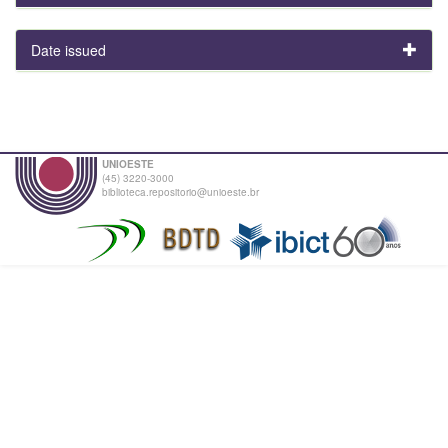
Date issued
UNIOESTE
(45) 3220-3000
biblioteca.repositorio@unioeste.br