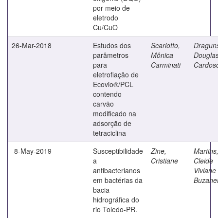
por meio de
eletrodo
Cu/CuO
26-Mar-2018
Estudos dos
Scariotto,
Draguns
parâmetros
Mônica
Dougla
para
Carminati
Cardos
eletrofiação de
Ecovio®/PCL
contendo
carvão
modificado na
adsorção de
tetraciclina
8-May-2019
Susceptibilidade
Zine,
Martins
a
Cristiane
Cleide
antibacterianos
Viviane
em bactérias da
Buzanel
bacia
hidrográfica do
rio Toledo-PR.