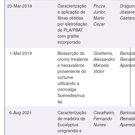
23-Mar-2018
Caracterização
Pozza
Draguns
e aplicação de
Junior,
Josiane
fibras obtidas
Mario
Caetan
por eletrofiação
Cezar
de PLA/PBAT
com grafite
incorporado
1-Mar-2019
Biossorção do
Goettems,
Bariccat
cromo trivalente
Alexsandro
Reinald
e hexavalente
Marcelo
Apareci
proveniente do
Victor
curtume
utilizando a
microalga
Scenedesmus
sp.
6-Aug-2021
Caracterização
Cavalheiro,
Bariccat
de madeira de
Fernando
Reinald
Eucalyptus
Nunes
Apareci
urograndis e