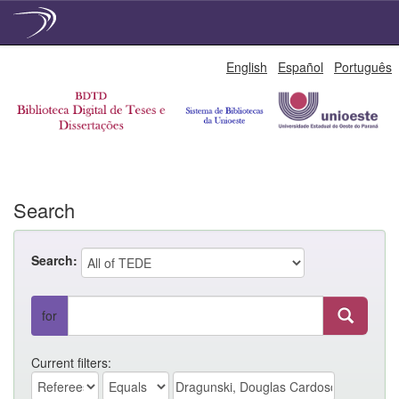
Skip
English
Español
Português
navigation
Search
Search:
for
Current filters: