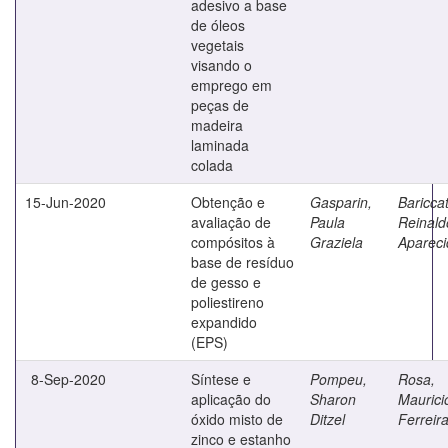
adesivo a base
de óleos
vegetais
visando o
emprego em
peças de
madeira
laminada
colada
15-Jun-2020
Obtenção e
Gasparin,
Bariccat
avaliação de
Paula
Reinald
compósitos à
Graziela
Apareci
base de resíduo
de gesso e
poliestireno
expandido
(EPS)
8-Sep-2020
Síntese e
Pompeu,
Rosa,
aplicação do
Sharon
Maurici
óxido misto de
Ditzel
Ferreir
zinco e estanho