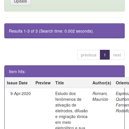
Results 1-3 of 3 (Search time: 0.002 seconds).
previous
1
next
Item hits:
Issue Date
Preview
Title
Author(s)
Orient
9-Apr-2020
Estudo dos
Romani,
Espino
fenômenos de
Maurício
Quiñon
ativação de
Ferna
eletrodos, difusão
Rodolf
e migração iônica
em meio
eletrolítico e sua