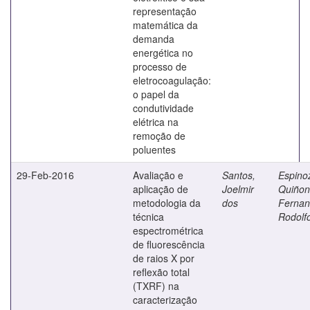
representação
matemática da
demanda
energética no
processo de
eletrocoagulação:
o papel da
condutividade
elétrica na
remoção de
poluentes
29-Feb-2016
Avaliação e
Santos,
Espino
aplicação de
Joelmir
Quiñon
metodologia da
dos
Ferna
técnica
Rodolf
espectrométrica
de fluorescência
de raios X por
reflexão total
(TXRF) na
caracterização