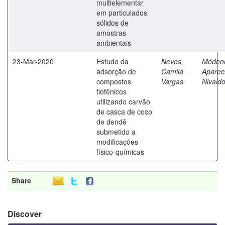
multielementar
em particulados
sólidos de
amostras
ambientais
23-Mar-2020
Estudo da
Neves,
Móden
adsorção de
Camila
Aparec
compostos
Vargas
Nivald
tiofênicos
utilizando carvão
de casca de coco
de dendê
submetido a
modificações
físico-químicas
Share
Discover