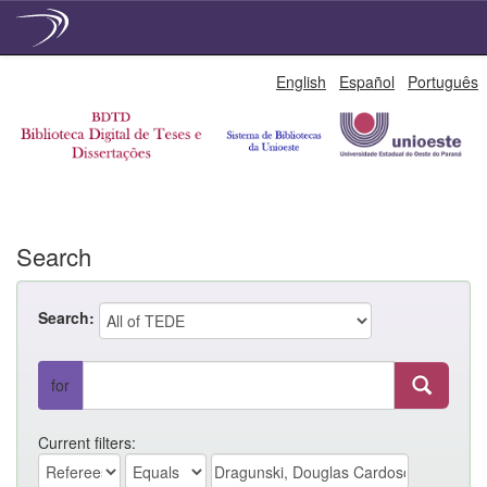
Skip
English
Español
Português
navigation
Search
Search:
for
Current filters: