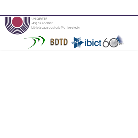
UNIOESTE
(45) 3220-3000
biblioteca.repositorio@unioeste.br