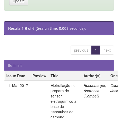
Results 1-6 of 6 (Search time: 0.003 seconds).
previous
1
next
Item hits:
Issue Date
Preview
Title
Author(s)
Ori
1-Mar-2017
Eletrofiação no
Rosenberger,
Caet
preparo de
Andressa
Josi
sensor
Giombelli
eletroquímico a
base de
nanotubos de
carbono