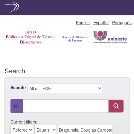
Skip
English
Español
Português
navigation
Search
Search:
for
Current filters: