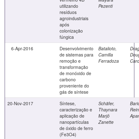
utilizando
Pezenti
resíduos
agroindustriais
após
colonização
fúngica
6-Apr-2016
Desenvolvimento
Batalioto,
Drag
de sistemas para
Camilla
Dou
remoção e
Ferradoza
Car
transformação
de monóxido de
carbono
proveniente do
gás de síntese
20-Nov-2017
Síntese,
Schäfer,
Baric
caracterização e
Thaynara
Rein
aplicação de
Marjô
Apar
nanopartículas
Zanette
de óxido de ferro
(Fe3O4)