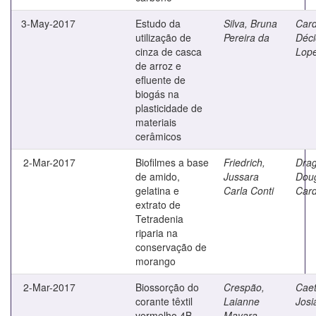
3-May-2017
Estudo da
Silva, Bruna
Card
utilização de
Pereira da
Déci
cinza de casca
Lop
de arroz e
efluente de
biogás na
plasticidade de
materiais
cerâmicos
2-Mar-2017
Biofilmes a base
Friedrich,
Drag
de amido,
Jussara
Dou
gelatina e
Carla Conti
Car
extrato de
Tetradenia
riparia na
conservação de
morango
2-Mar-2017
Biossorção do
Crespão,
Caet
corante têxtil
Laianne
Josi
vermelho 4B
Mayara