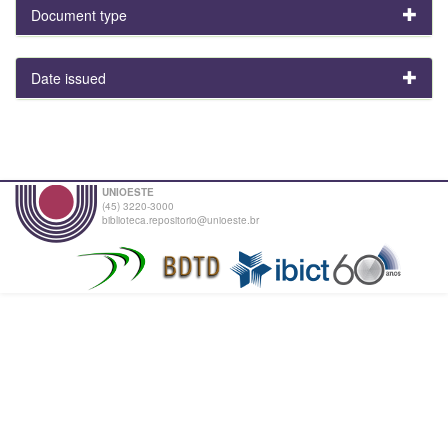
Document type
Date issued
UNIOESTE
(45) 3220-3000
biblioteca.repositorio@unioeste.br