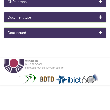
CNPq areas
Document type
Date issued
UNIOESTE
(45) 3220-3000
biblioteca.repositorio@unioeste.br