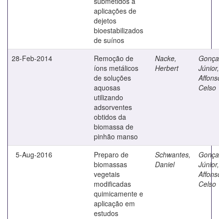
submetidos a
aplicações de
dejetos
bioestabilizados
de suínos
28-Feb-2014
Remoção de
Nacke,
Gonça
íons metálicos
Herbert
Júnior,
de soluções
Affons
aquosas
Celso
utilizando
adsorventes
obtidos da
biomassa de
pinhão manso
5-Aug-2016
Preparo de
Schwantes,
Gonça
biomassas
Daniel
Júnior,
vegetais
Affons
modificadas
Celso
quimicamente e
aplicação em
estudos