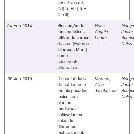
adsortivos de
Cd(II), Pb (II) E
Cr (III)
24-Feb-2014
Biossorção de
Rech,
Gonça
íons metálicos
Angela
Júnior,
utilizando caroço
Laufer
Affons
de açaí (Euterpe
Celso
Oleracea Mart.)
como
adsorvente
alternativo
30-Jun-2010
Disponibilidade
Moraes,
Gonça
de nutrientes e
Alice
Júnior,
metais pesados
Jacobus de
Affons
tóxicos em
Celso
plantas
medicinais
cultivadas em
solos de
diferentes
texturas e sob