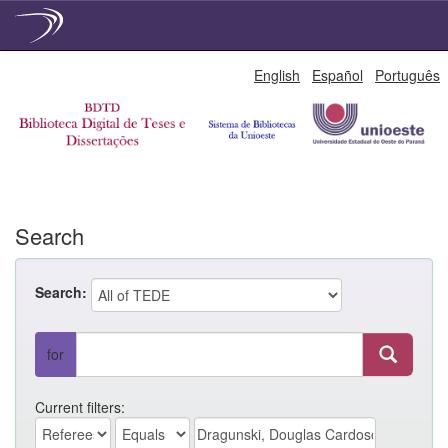
Skip
English
Español
Português
navigation
Search
Search:
for
Current filters: