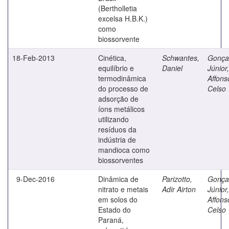
(Bertholletia
excelsa H.B.K.)
como
biossorvente
18-Feb-2013
Cinética,
Schwantes,
Gonça
equilíbrio e
Daniel
Júnior,
termodinâmica
Affons
do processo de
Celso
adsorção de
íons metálicos
utilizando
resíduos da
indústria de
mandioca como
biossorventes
9-Dec-2016
Dinâmica de
Parizotto,
Gonça
nitrato e metais
Adir Airton
Júnior,
em solos do
Affons
Estado do
Celso
Paraná,