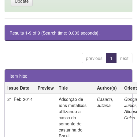
Results 1-9 of 9 (Search time: 0.003 seconds).
previous
1
next
Item hits:
Issue Date
Preview
Title
Author(s)
Orien
21-Feb-2014
Adsorção de
Casarin,
Gonça
íons metálicos
Juliana
Júnior,
utilizando a
Affons
casca da
Celso
semente de
castanha do
Brasil