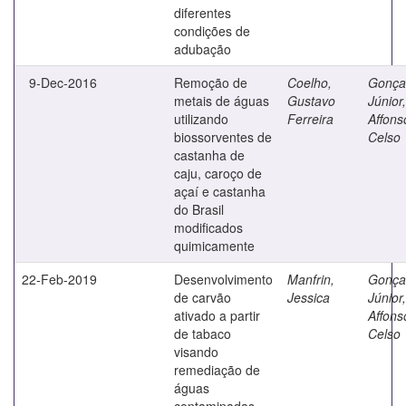
diferentes
condições de
adubação
9-Dec-2016
Remoção de
Coelho,
Gonça
metais de águas
Gustavo
Júnior,
utilizando
Ferreira
Affons
biossorventes de
Celso
castanha de
caju, caroço de
açaí e castanha
do Brasil
modificados
quimicamente
22-Feb-2019
Desenvolvimento
Manfrin,
Gonça
de carvão
Jessica
Júnior,
ativado a partir
Affons
de tabaco
Celso
visando
remediação de
águas
contaminadas