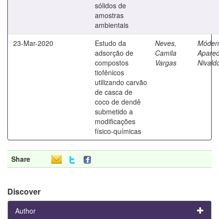
sólidos de
amostras
ambientais
23-Mar-2020
Estudo da
Neves,
Móden
adsorção de
Camila
Aparec
compostos
Vargas
Nivald
tiofênicos
utilizando carvão
de casca de
coco de dendê
submetido a
modificações
físico-químicas
Share
Discover
Author