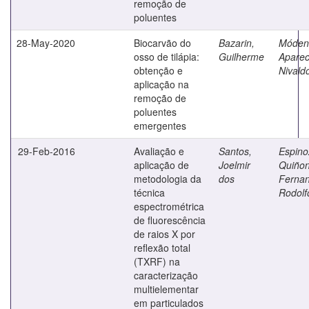
remoção de
poluentes
28-May-2020
Biocarvão do
Bazarin,
Móden
osso de tilápia:
Guilherme
Aparec
obtenção e
Nivald
aplicação na
remoção de
poluentes
emergentes
29-Feb-2016
Avaliação e
Santos,
Espino
aplicação de
Joelmir
Quiñon
metodologia da
dos
Ferna
técnica
Rodolf
espectrométrica
de fluorescência
de raios X por
reflexão total
(TXRF) na
caracterização
multielementar
em particulados