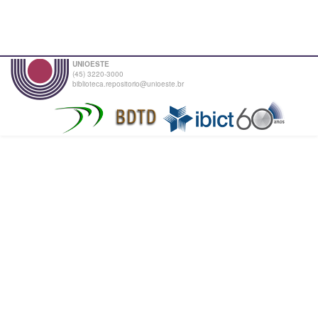
UNIOESTE
(45) 3220-3000
biblioteca.repositorio@unioeste.br