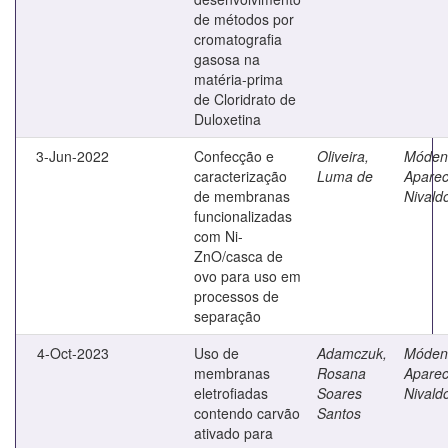
de métodos por
cromatografia
gasosa na
matéria-prima
de Cloridrato de
Duloxetina
3-Jun-2022
Confecção e
Oliveira,
Móden
caracterização
Luma de
Aparec
de membranas
Nivald
funcionalizadas
com Ni-
ZnO/casca de
ovo para uso em
processos de
separação
4-Oct-2023
Uso de
Adamczuk,
Móden
membranas
Rosana
Aparec
eletrofiadas
Soares
Nivald
contendo carvão
Santos
ativado para