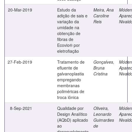
20-Mar-2019
Estudo da
Meira, Ana
Móden
adição de sais e
Caroline
Aparec
variação da
Reis
Nivald
umidade na
obtenção de
fibras de
Ecovio® por
eletrofiação
27-Feb-2019
Tratamento de
Gonçalves,
Móden
efluente de
Bruna
Aparec
galvanoplastia
Cristina
Nivald
empregando
membranas
poliméricas de
troca iônica
8-Sep-2021
Qualidade por
Oliveira,
Móden
Design Analítico
Leonardo
Aparec
(AQbD) aplicado
Guimarães
Nivald
ao
de
desenvolvimento