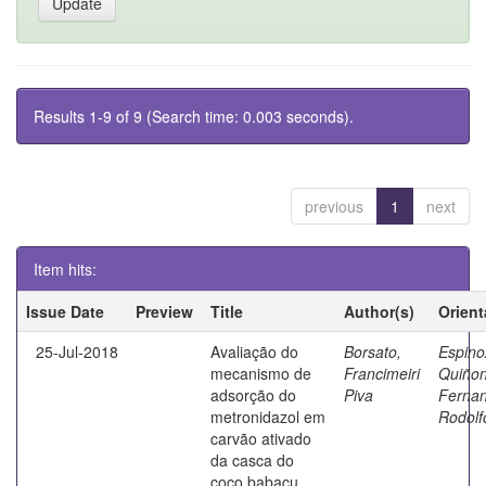
Results 1-9 of 9 (Search time: 0.003 seconds).
previous
1
next
Item hits:
Issue Date
Preview
Title
Author(s)
Orient
25-Jul-2018
Avaliação do
Borsato,
Espino
mecanismo de
Francimeiri
Quiñon
adsorção do
Piva
Ferna
metronidazol em
Rodolf
carvão ativado
da casca do
coco babaçu