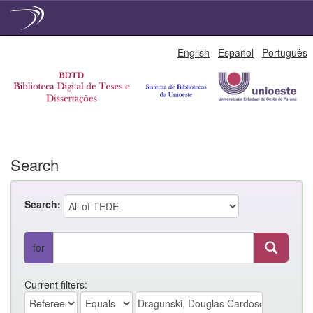
Skip
English
Español
Português
navigation
Search
Search:
for
Current filters: