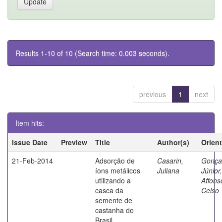
Results 1-10 of 10 (Search time: 0.003 seconds).
previous
1
next
Item hits:
Issue Date
Preview
Title
Author(s)
Orien
21-Feb-2014
Adsorção de
Casarin,
Gonça
íons metálicos
Juliana
Júnior,
utilizando a
Affons
casca da
Celso
semente de
castanha do
Brasil