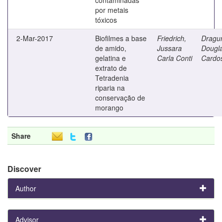
por metais
tóxicos
2-Mar-2017
Biofilmes a base
Friedrich,
Dragun
de amido,
Jussara
Dougl
gelatina e
Carla Conti
Cardo
extrato de
Tetradenia
riparia na
conservação de
morango
Share
Discover
Author
Advisor