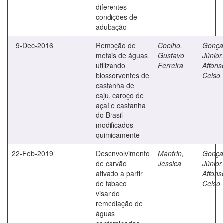
diferentes
condições de
adubação
9-Dec-2016
Remoção de
Coelho,
Gonça
metais de águas
Gustavo
Júnior,
utilizando
Ferreira
Affons
biossorventes de
Celso
castanha de
caju, caroço de
açaí e castanha
do Brasil
modificados
quimicamente
22-Feb-2019
Desenvolvimento
Manfrin,
Gonça
de carvão
Jessica
Júnior,
ativado a partir
Affons
de tabaco
Celso
visando
remediação de
águas
contaminadas