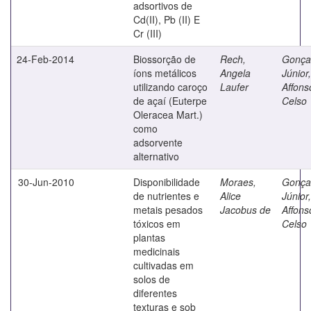
adsortivos de
Cd(II), Pb (II) E
Cr (III)
24-Feb-2014
Biossorção de
Rech,
Gonça
íons metálicos
Angela
Júnior,
utilizando caroço
Laufer
Affons
de açaí (Euterpe
Celso
Oleracea Mart.)
como
adsorvente
alternativo
30-Jun-2010
Disponibilidade
Moraes,
Gonça
de nutrientes e
Alice
Júnior,
metais pesados
Jacobus de
Affons
tóxicos em
Celso
plantas
medicinais
cultivadas em
solos de
diferentes
texturas e sob