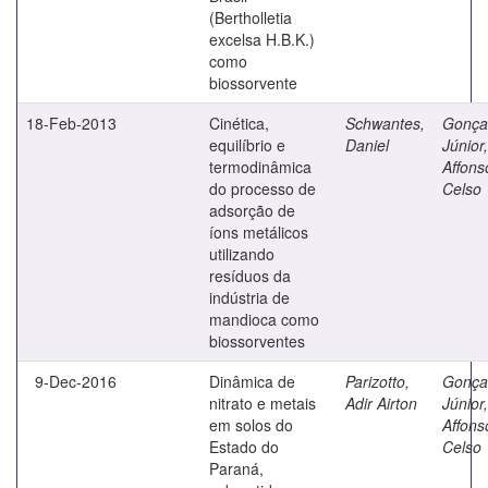
(Bertholletia
excelsa H.B.K.)
como
biossorvente
18-Feb-2013
Cinética,
Schwantes,
Gonça
equilíbrio e
Daniel
Júnior,
termodinâmica
Affons
do processo de
Celso
adsorção de
íons metálicos
utilizando
resíduos da
indústria de
mandioca como
biossorventes
9-Dec-2016
Dinâmica de
Parizotto,
Gonça
nitrato e metais
Adir Airton
Júnior,
em solos do
Affons
Estado do
Celso
Paraná,