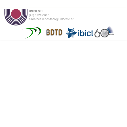
UNIOESTE
(45) 3220-3000
biblioteca.repositorio@unioeste.br