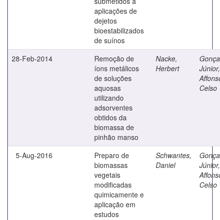
submetidos a
aplicações de
dejetos
bioestabilizados
de suínos
28-Feb-2014
Remoção de
Nacke,
Gonça
íons metálicos
Herbert
Júnior,
de soluções
Affons
aquosas
Celso
utilizando
adsorventes
obtidos da
biomassa de
pinhão manso
5-Aug-2016
Preparo de
Schwantes,
Gonça
biomassas
Daniel
Júnior,
vegetais
Affons
modificadas
Celso
quimicamente e
aplicação em
estudos