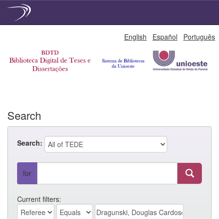
Skip
English
Español
Português
navigation
Search
Search:
for
Current filters: