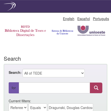
Skip
English
Español
Português
navigation
Search
Search:
for
Current filters: