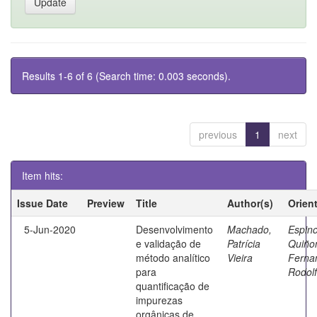
Results 1-6 of 6 (Search time: 0.003 seconds).
previous
1
next
Item hits:
Issue Date
Preview
Title
Author(s)
Orien
5-Jun-2020
Desenvolvimento
Machado,
Espin
e validação de
Patrícia
Quiño
método analítico
Vieira
Ferna
para
Rodol
quantificação de
impurezas
orgânicas de