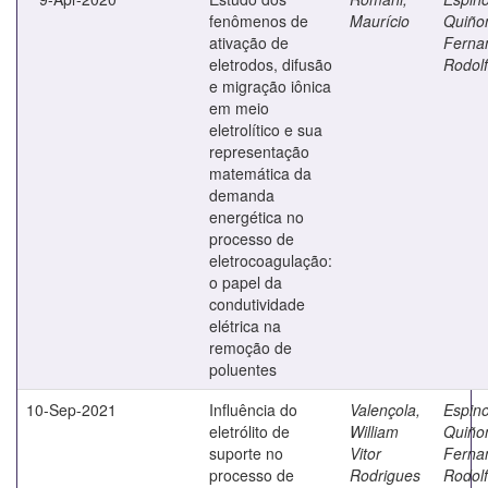
fenômenos de
Maurício
Quiño
ativação de
Ferna
eletrodos, difusão
Rodol
e migração iônica
em meio
eletrolítico e sua
representação
matemática da
demanda
energética no
processo de
eletrocoagulação:
o papel da
condutividade
elétrica na
remoção de
poluentes
10-Sep-2021
Influência do
Valençola,
Espin
eletrólito de
William
Quiño
suporte no
Vitor
Ferna
processo de
Rodrigues
Rodol