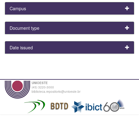
Campus
Document type
Date issued
UNIOESTE
(45) 3220-3000
biblioteca.repositorio@unioeste.br