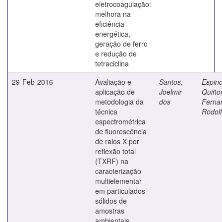
eletrocoagulação:
melhora na
eficiência
energética,
geração de ferro
e redução de
tetraciclina
29-Feb-2016
Avaliação e
Santos,
Espin
aplicação de
Joelmir
Quiño
metodologia da
dos
Ferna
técnica
Rodol
espectrométrica
de fluorescência
de raios X por
reflexão total
(TXRF) na
caracterização
multielementar
em particulados
sólidos de
amostras
ambientais