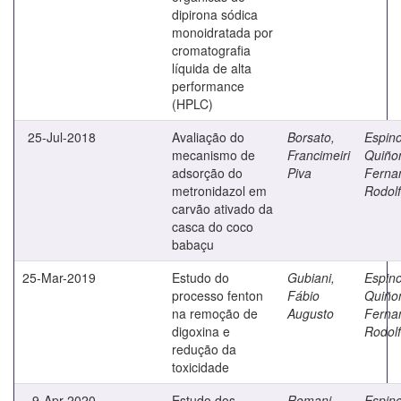
dipirona sódica
monoidratada por
cromatografia
líquida de alta
performance
(HPLC)
25-Jul-2018
Avaliação do
Borsato,
Espin
mecanismo de
Francimeiri
Quiño
adsorção do
Piva
Ferna
metronidazol em
Rodol
carvão ativado da
casca do coco
babaçu
25-Mar-2019
Estudo do
Gubiani,
Espin
processo fenton
Fábio
Quiño
na remoção de
Augusto
Ferna
digoxina e
Rodol
redução da
toxicidade
9-Apr-2020
Estudo dos
Romani,
Espin