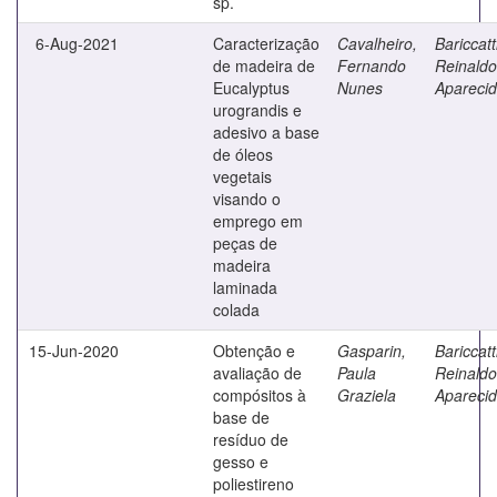
sp.
6-Aug-2021
Caracterização
Cavalheiro,
Bariccatt
de madeira de
Fernando
Reinaldo
Eucalyptus
Nunes
Apareci
urograndis e
adesivo a base
de óleos
vegetais
visando o
emprego em
peças de
madeira
laminada
colada
15-Jun-2020
Obtenção e
Gasparin,
Bariccatt
avaliação de
Paula
Reinaldo
compósitos à
Graziela
Apareci
base de
resíduo de
gesso e
poliestireno