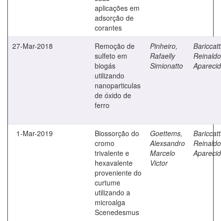
aplicações em
adsorção de
corantes
27-Mar-2018
Remoção de
Pinheiro,
Bariccatt
sulfeto em
Rafaelly
Reinaldo
biogás
Simionatto
Apareci
utilizando
nanoparticulas
de óxido de
ferro
1-Mar-2019
Biossorção do
Goettems,
Bariccatt
cromo
Alexsandro
Reinaldo
trivalente e
Marcelo
Apareci
hexavalente
Victor
proveniente do
curtume
utilizando a
microalga
Scenedesmus