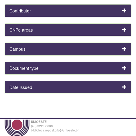
Contributor
CNPq areas
Campus
Document type
Date issued
UNIOESTE
(45) 3220-3000
biblioteca.repositorio@unioeste.br