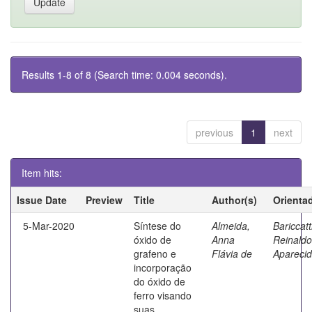
Results 1-8 of 8 (Search time: 0.004 seconds).
previous
1
next
Item hits:
Issue Date
Preview
Title
Author(s)
Orienta
5-Mar-2020
Síntese do
Almeida,
Bariccatt
óxido de
Anna
Reinaldo
grafeno e
Flávia de
Apareci
incorporação
do óxido de
ferro visando
suas