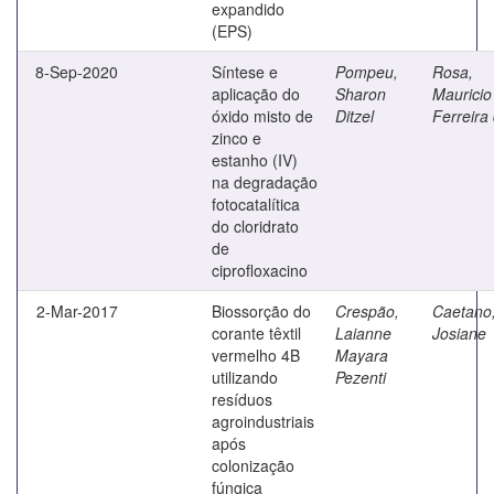
expandido
(EPS)
8-Sep-2020
Síntese e
Pompeu,
Rosa,
aplicação do
Sharon
Mauricio
óxido misto de
Ditzel
Ferreira
zinco e
estanho (IV)
na degradação
fotocatalítica
do cloridrato
de
ciprofloxacino
2-Mar-2017
Biossorção do
Crespão,
Caetano
corante têxtil
Laianne
Josiane
vermelho 4B
Mayara
utilizando
Pezenti
resíduos
agroindustriais
após
colonização
fúngica