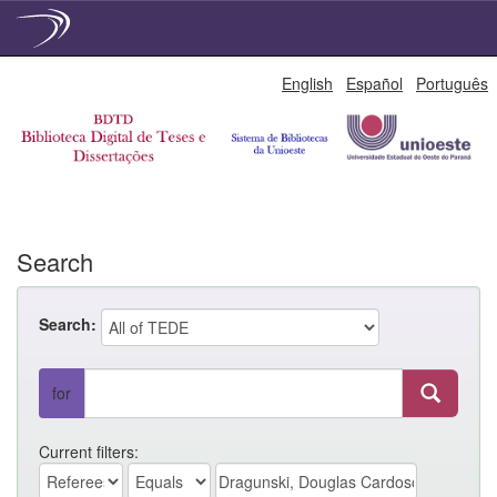
Skip
English
Español
Português
navigation
Search
Search:
for
Current filters: