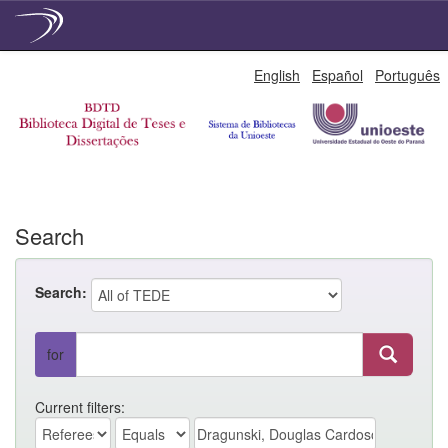
Skip
English
Español
Português
navigation
Search
Search:
for
Current filters: