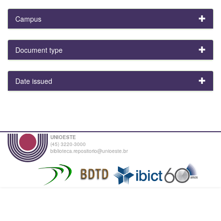
Campus
Document type
Date issued
UNIOESTE
(45) 3220-3000
biblioteca.repositorio@unioeste.br