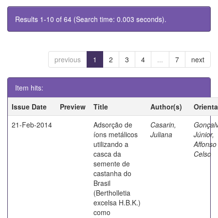
Results 1-10 of 64 (Search time: 0.003 seconds).
previous
1
2
3
4
...
7
next
Item hits:
Issue Date
Preview
Title
Author(s)
Orient
21-Feb-2014
Adsorção de
Casarin,
Gonçal
íons metálicos
Juliana
Júnior,
utilizando a
Affonso
casca da
Celso
semente de
castanha do
Brasil
(Bertholletia
excelsa H.B.K.)
como