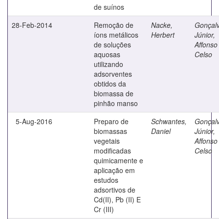
de suínos
28-Feb-2014
Remoção de
Nacke,
Gonçal
íons metálicos
Herbert
Júnior,
de soluções
Affonso
aquosas
Celso
utilizando
adsorventes
obtidos da
biomassa de
pinhão manso
5-Aug-2016
Preparo de
Schwantes,
Gonçal
biomassas
Daniel
Júnior,
vegetais
Affonso
modificadas
Celso
quimicamente e
aplicação em
estudos
adsortivos de
Cd(II), Pb (II) E
Cr (III)