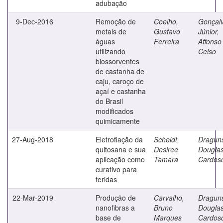
adubação
9-Dec-2016
Remoção de
Coelho,
Gonçal
metais de
Gustavo
Júnior,
águas
Ferreira
Affonso
utilizando
Celso
biossorventes
de castanha de
caju, caroço de
açaí e castanha
do Brasil
modificados
quimicamente
27-Aug-2018
Eletrofiação da
Scheidt,
Draguns
quitosana e sua
Desiree
Dougla
aplicação como
Tamara
Cardos
curativo para
feridas
22-Mar-2019
Produção de
Carvalho,
Draguns
nanofibras a
Bruno
Dougla
base de
Marques
Cardos