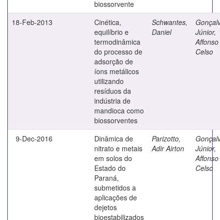
biossorvente
18-Feb-2013
Cinética,
Schwantes,
Gonçal
equilíbrio e
Daniel
Júnior,
termodinâmica
Affonso
do processo de
Celso
adsorção de
íons metálicos
utilizando
resíduos da
indústria de
mandioca como
biossorventes
9-Dec-2016
Dinâmica de
Parizotto,
Gonçal
nitrato e metais
Adir Airton
Júnior,
em solos do
Affonso
Estado do
Celso
Paraná,
submetidos a
aplicações de
dejetos
bioestabilizados