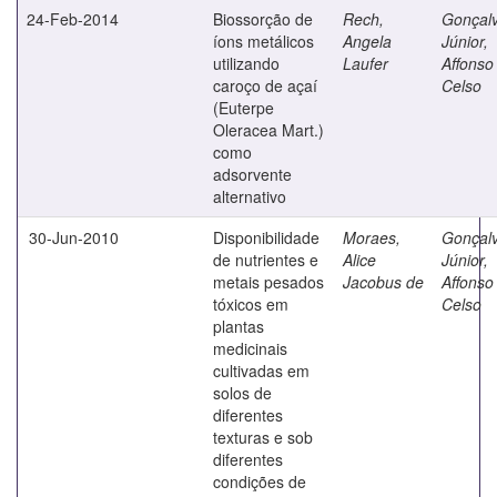
24-Feb-2014
Biossorção de
Rech,
Gonçal
íons metálicos
Angela
Júnior,
utilizando
Laufer
Affonso
caroço de açaí
Celso
(Euterpe
Oleracea Mart.)
como
adsorvente
alternativo
30-Jun-2010
Disponibilidade
Moraes,
Gonçal
de nutrientes e
Alice
Júnior,
metais pesados
Jacobus de
Affonso
tóxicos em
Celso
plantas
medicinais
cultivadas em
solos de
diferentes
texturas e sob
diferentes
condições de