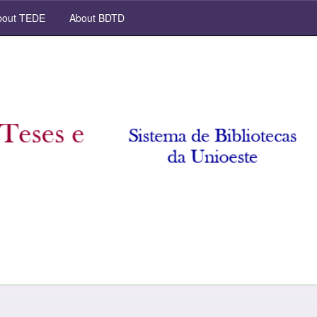
out TEDE
About BDTD