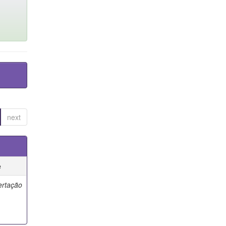
next
e
ertação