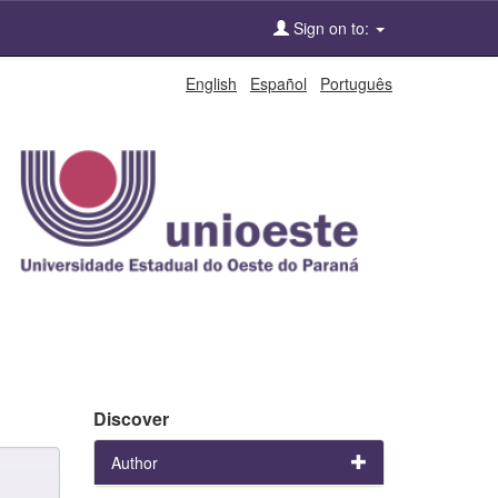
Sign on to:
English
Español
Português
Discover
Author