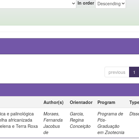
In order
previous
1
Author(s)
Orientador
Program
Typ
ica e palinológica
Moraes,
Garcia,
Programa de
Diss
lha africanizada
Fernanda
Regina
Pós-
Helena e Terra Roxa
Jacobus
Conceição
Graduação
de
em Zootecnia