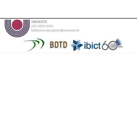
UNIOESTE
(45) 3220-3000
biblioteca.repositorio@unioeste.br