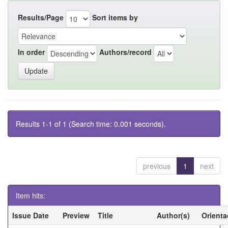
Results/Page
Sort items by
In order
Authors/record
Results 1-1 of 1 (Search time: 0.001 seconds).
previous
1
next
Item hits:
Issue Date
Preview
Title
Author(s)
Orienta