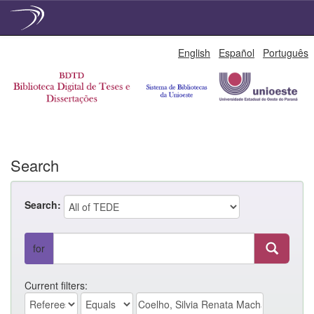
Skip
English
Español
Português
navigation
Search
Search:
for
Current filters: