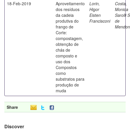
18-Feb-2019
Aproveitamento
Lorin,
Costa,
dos resíduos
Higor
Monica
da cadeia
Eisten
Sarolli S
produtiva do
Francisconi
de
frango de
Mendon
Corte:
compostagem,
obtenção de
chás de
composto e
uso dos
Compostos
como
substratos para
produção de
muda
Share
Discover