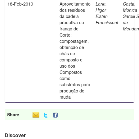
18-Feb-2019
Aproveitamento
Lorin,
Costa,
dos resíduos
Higor
Monica
da cadeia
Eisten
Sarolli S
produtiva do
Francisconi
de
frango de
Mendon
Corte:
compostagem,
obtenção de
chás de
composto e
uso dos
Compostos
como
substratos para
produção de
muda
Share
Discover