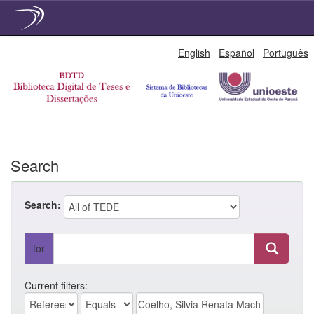
Skip
English
Español
Português
navigation
Search
Search:
for
Current filters: