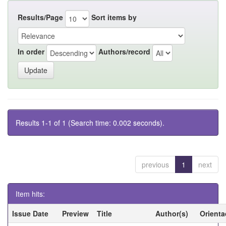
Results/Page
Sort items by
In order
Authors/record
Results 1-1 of 1 (Search time: 0.002 seconds).
previous
1
next
Item hits:
Issue Date
Preview
Title
Author(s)
Orienta