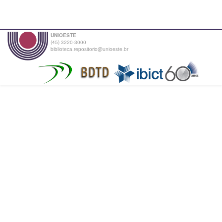
UNIOESTE
(45) 3220-3000
biblioteca.repositorio@unioeste.br