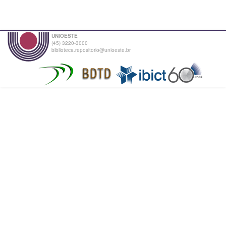
UNIOESTE
(45) 3220-3000
biblioteca.repositorio@unioeste.br