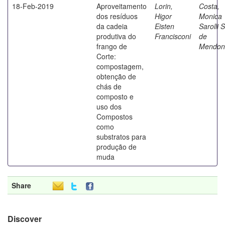
18-Feb-2019
Aproveitamento
Lorin,
Costa,
dos resíduos
Higor
Monica
da cadeia
Eisten
Sarolli S
produtiva do
Francisconi
de
frango de
Mendon
Corte:
compostagem,
obtenção de
chás de
composto e
uso dos
Compostos
como
substratos para
produção de
muda
Share
Discover