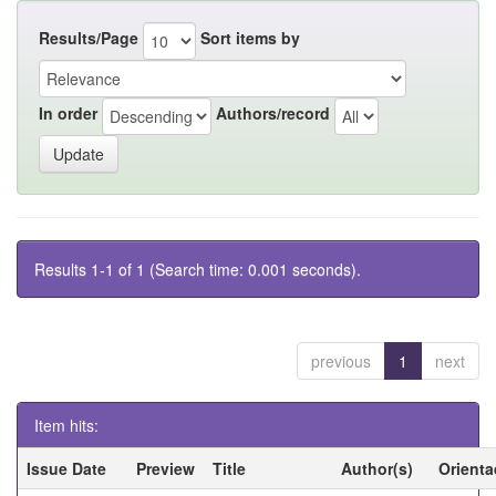
Results/Page
Sort items by
In order
Authors/record
Results 1-1 of 1 (Search time: 0.001 seconds).
previous
1
next
Item hits:
Issue Date
Preview
Title
Author(s)
Orienta