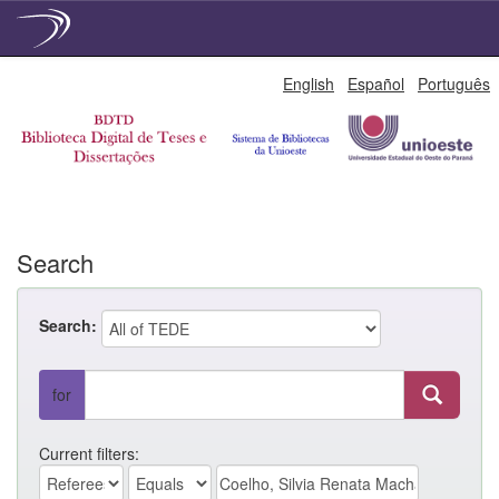
Skip
English
Español
Português
navigation
Search
Search:
for
Current filters: