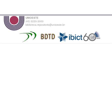
UNIOESTE
(45) 3220-3000
biblioteca.repositorio@unioeste.br