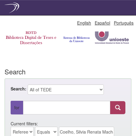
Skip
English
Español
Português
navigation
Search
Search:
for
Current filters: