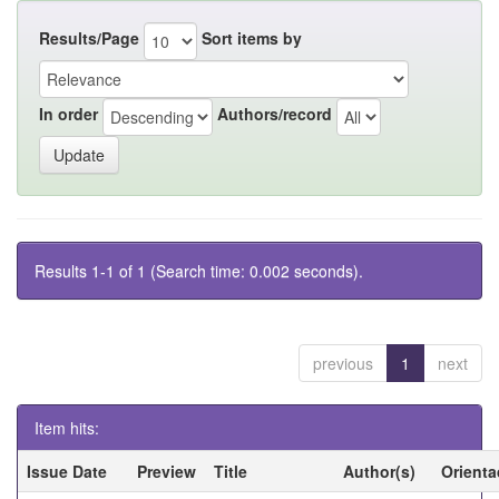
Results/Page
Sort items by
In order
Authors/record
Results 1-1 of 1 (Search time: 0.002 seconds).
previous
1
next
Item hits:
Issue Date
Preview
Title
Author(s)
Orienta