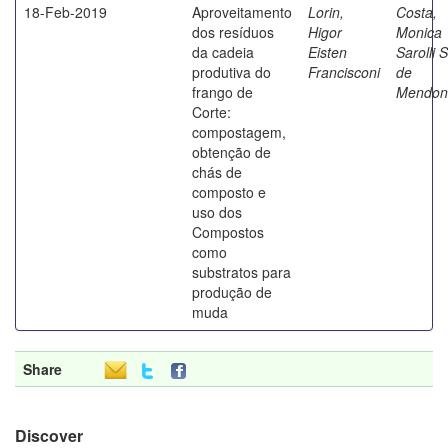
18-Feb-2019
Aproveitamento
Lorin,
Costa,
dos resíduos
Higor
Monica
da cadeia
Eisten
Sarolli S
produtiva do
Francisconi
de
frango de
Mendon
Corte:
compostagem,
obtenção de
chás de
composto e
uso dos
Compostos
como
substratos para
produção de
muda
Share
Discover