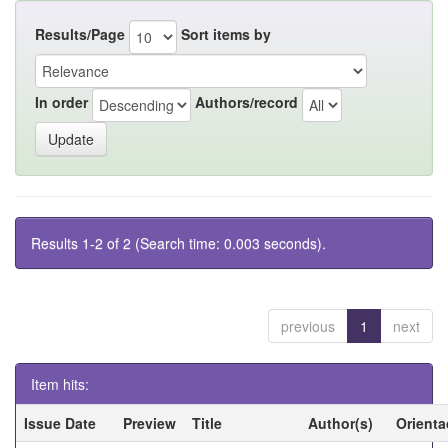
Results/Page
Sort items by
In order
Authors/record
Results 1-2 of 2 (Search time: 0.003 seconds).
previous
1
next
Item hits:
Issue Date
Preview
Title
Author(s)
Orienta