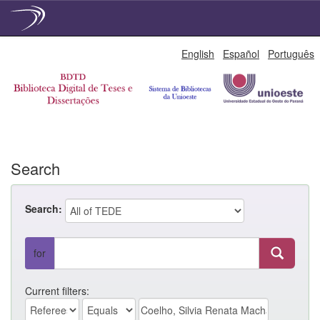
Skip
English
Español
Português
navigation
Search
Search:
for
Current filters: