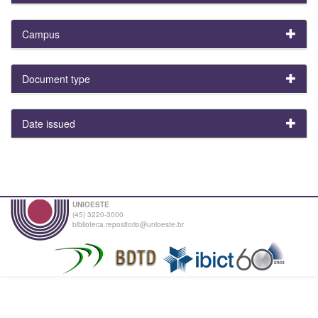
Campus
Document type
Date issued
UNIOESTE
(45) 3220-3000
biblioteca.repositorio@unioeste.br