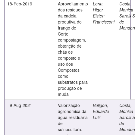
18-Feb-2019
Aproveitamento
Lorin,
Costa,
dos resíduos
Higor
Monica
da cadeia
Eisten
Sarolli S
produtiva do
Francisconi
de
frango de
Mendon
Corte:
compostagem,
obtenção de
chás de
composto e
uso dos
Compostos
como
substratos para
produção de
muda
9-Aug-2021
Valorização
Buligon,
Costa,
agronômica da
Eduardo
Monica
água residuária
Luiz
Sarolli S
de
de
suinocultura:
Mendon