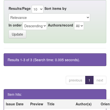
Results/Page
Sort items by
In order
Authors/record
Results 1-3 of 3 (Search time: 0.005 seconds).
previous
1
next
Item hits:
Issue Date
Preview
Title
Author(s)
Orien