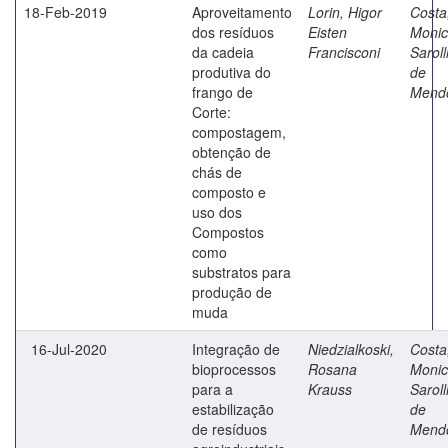
18-Feb-2019
Aproveitamento
Lorin, Higor
Costa
dos resíduos
Eisten
Moni
da cadeia
Francisconi
Saroll
produtiva do
de
frango de
Mend
Corte:
compostagem,
obtenção de
chás de
composto e
uso dos
Compostos
como
substratos para
produção de
muda
16-Jul-2020
Integração de
Niedzialkoski,
Costa
bioprocessos
Rosana
Moni
para a
Krauss
Saroll
estabilização
de
de resíduos
Mend