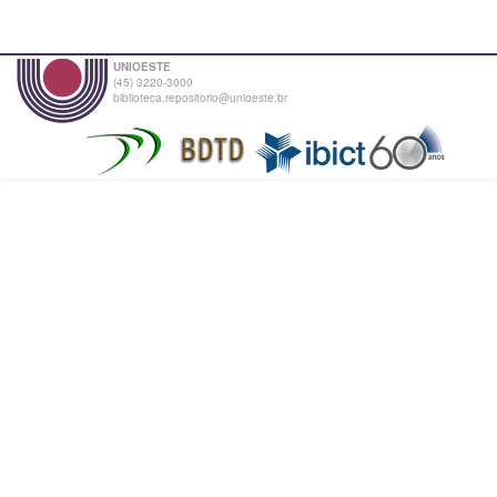
UNIOESTE
(45) 3220-3000
biblioteca.repositorio@unioeste.br