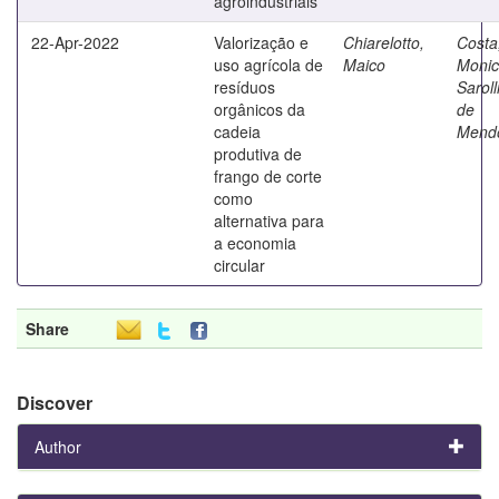
agroindustriais
22-Apr-2022
Valorização e
Chiarelotto,
Costa
uso agrícola de
Maico
Moni
resíduos
Saroll
orgânicos da
de
cadeia
Mend
produtiva de
frango de corte
como
alternativa para
a economia
circular
Share
Discover
Author