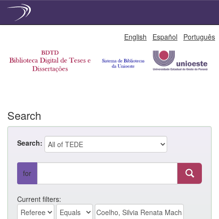
Skip
English
Español
Português
navigation
Search
Search:
for
Current filters: