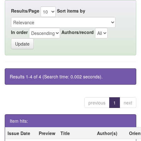
Results/Page
Sort items by
In order
Authors/record
Results 1-4 of 4 (Search time: 0.002 seconds).
previous
1
next
Item hits:
Issue Date
Preview
Title
Author(s)
Orien