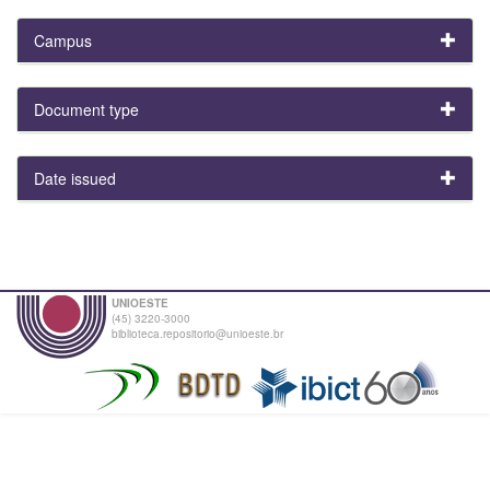
Campus
Document type
Date issued
UNIOESTE
(45) 3220-3000
biblioteca.repositorio@unioeste.br