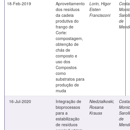
18-Feb-2019
Aproveitamento
Lorin, Higor
Costa
dos resíduos
Eisten
Moni
da cadeia
Francisconi
Saroll
produtiva do
de
frango de
Mend
Corte:
compostagem,
obtenção de
chás de
composto e
uso dos
Compostos
como
substratos para
produção de
muda
16-Jul-2020
Integração de
Niedzialkoski,
Costa
bioprocessos
Rosana
Moni
para a
Krauss
Saroll
estabilização
de
de resíduos
Mend