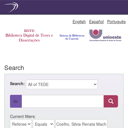
Skip
English
Español
Português
navigation
Search
Search:
for
Current filters: