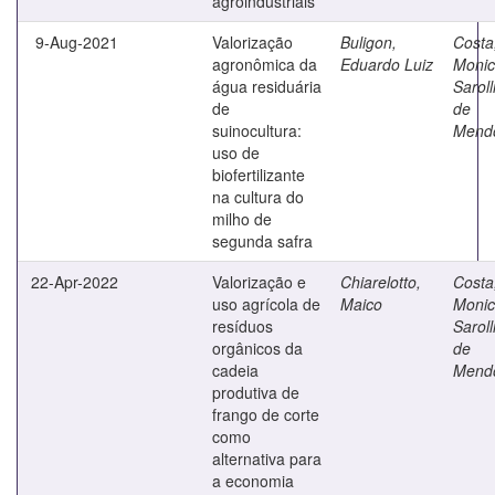
agroindustriais
9-Aug-2021
Valorização
Buligon,
Costa
agronômica da
Eduardo Luiz
Moni
água residuária
Saroll
de
de
suinocultura:
Mend
uso de
biofertilizante
na cultura do
milho de
segunda safra
22-Apr-2022
Valorização e
Chiarelotto,
Costa
uso agrícola de
Maico
Moni
resíduos
Saroll
orgânicos da
de
cadeia
Mend
produtiva de
frango de corte
como
alternativa para
a economia