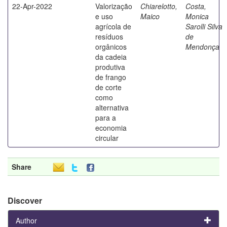
22-Apr-2022
Valorização
Chiarelotto,
Costa,
e uso
Maico
Monica
agrícola de
Sarolli Silva
resíduos
de
orgânicos
Mendonça
da cadeia
produtiva
de frango
de corte
como
alternativa
para a
economia
circular
Share
Discover
Author