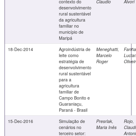
contexto do
Claudio
Alvori
desenvolvimento
rural sustentável
da agricultura
familiar no
município de
Maripá
18-Dec-2014
Agroindústria de
Meneghatti,
Fariña
leite como
Marcelo
Lucia
estratégia de
Roger
Olivei
desenvolvimento
rural sustentável
para a
agricultura
familiar de
Campo Bonito e
Guaraniaçu,
Paraná - Brasil
15-Dec-2016
Simulação de
Presrlak,
Rojo,
cenários no
Maria Inês
Claud
terceiro setor:
Anton