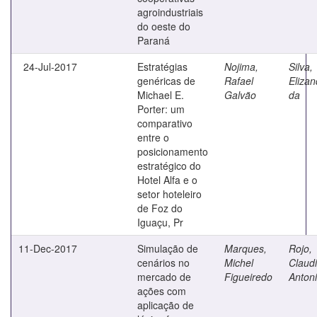
agroindustriais
do oeste do
Paraná
24-Jul-2017
Estratégias
Nojima,
Silva,
genéricas de
Rafael
Elizan
Michael E.
Galvão
da
Porter: um
comparativo
entre o
posicionamento
estratégico do
Hotel Alfa e o
setor hoteleiro
de Foz do
Iguaçu, Pr
11-Dec-2017
Simulação de
Marques,
Rojo,
cenários no
Michel
Claud
mercado de
Figueiredo
Anton
ações com
aplicação de