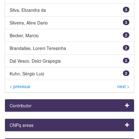
Silva, Elizandra da
3
Silveira, Aline Dario
3
Becker, Marcio
2
Brandalise, Loreni Teresinha
2
Dal Vesco, Delci Grapegia
2
Kuhn, Sérgio Luiz
2
< previous
next >
Contributor
CNPq areas