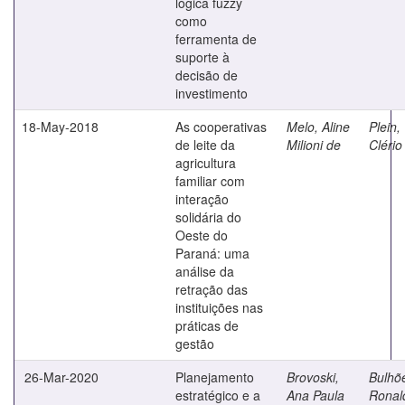
lógica fuzzy
como
ferramenta de
suporte à
decisão de
investimento
18-May-2018
As cooperativas
Melo, Aline
Plein,
de leite da
Milioni de
Clério
agricultura
familiar com
interação
solidária do
Oeste do
Paraná: uma
análise da
retração das
instituições nas
práticas de
gestão
26-Mar-2020
Planejamento
Brovoski,
Bulhõ
estratégico e a
Ana Paula
Ronal