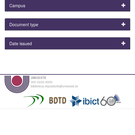
Campus
Document type
Date issued
UNIOESTE
(45) 3220-3000
biblioteca.repositorio@unioeste.br