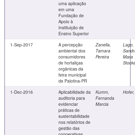
uma aplicação
em uma
Fundação de
Apoio à
Instituição de
Ensino Superior
1-Sep-2017
A percepção
Zanella,
Lago,
ambiental dos
Tamara
Sandr
consumidores
Pereira
Mara
de hortaliças
Stock
orgânicas da
feira municipal
de Palotina-PR
1-Dec-2016
Aplicabilidade da
Kumm,
Hofer,
auditoria para
Fernanda
evidenciar
Marcia
práticas de
sustentabilidade
nos relatórios de
gestão das
cooperativas