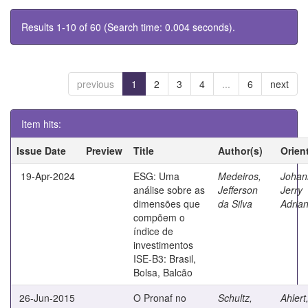
Results 1-10 of 60 (Search time: 0.004 seconds).
previous
1
2
3
4
...
6
next
Item hits:
Issue Date
Preview
Title
Author(s)
Orien
19-Apr-2024
ESG: Uma
Medeiros,
Johan
análise sobre as
Jefferson
Jerry
dimensões que
da Silva
Adrian
compõem o
índice de
investimentos
ISE-B3: Brasil,
Bolsa, Balcão
26-Jun-2015
O Pronaf no
Schultz,
Ahlert