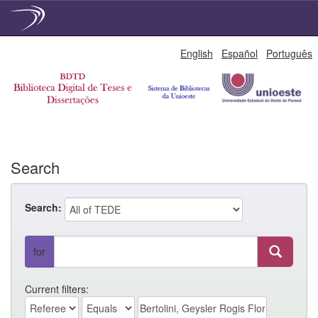
Skip
English
Español
Português
navigation
Search
Search:
for
Current filters: