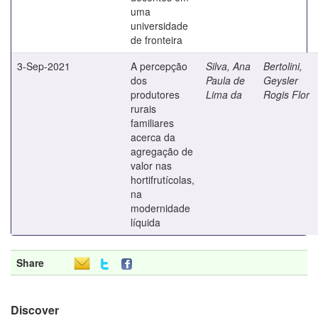
uma
universidade
de fronteira
3-Sep-2021
A percepção
Silva, Ana
Bertolini,
dos
Paula de
Geysler
produtores
Lima da
Rogis Flor
rurais
familiares
acerca da
agregação de
valor nas
hortifrutícolas,
na
modernidade
líquida
Share
Discover