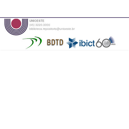
UNIOESTE
(45) 3220-3000
biblioteca.repositorio@unioeste.br