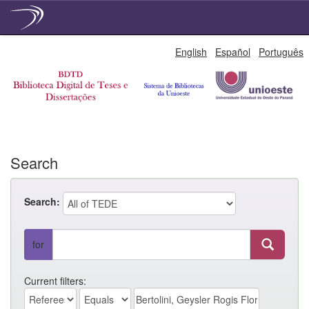
Skip
English
Español
Português
navigation
Search
Search:
for
Current filters: