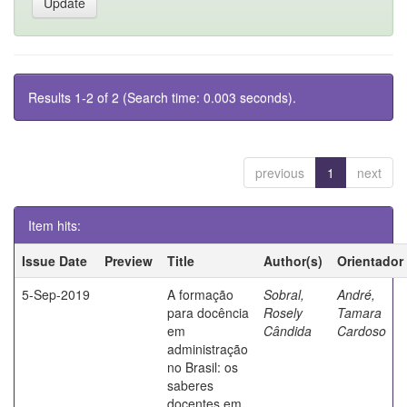
Results 1-2 of 2 (Search time: 0.003 seconds).
previous
1
next
Item hits:
Issue Date
Preview
Title
Author(s)
Orientador
5-Sep-2019
A formação
Sobral,
André,
para docência
Rosely
Tamara
em
Cândida
Cardoso
administração
no Brasil: os
saberes
docentes em