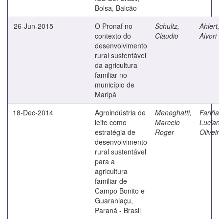
Bolsa, Balcão
26-Jun-2015
O Pronaf no
Schultz,
Ahlert
contexto do
Claudio
Alvori
desenvolvimento
rural sustentável
da agricultura
familiar no
município de
Maripá
18-Dec-2014
Agroindústria de
Meneghatti,
Fariña
leite como
Marcelo
Lucia
estratégia de
Roger
Olivei
desenvolvimento
rural sustentável
para a
agricultura
familiar de
Campo Bonito e
Guaraniaçu,
Paraná - Brasil