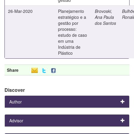
26-Mar-2020
Planejamento
Brovoski,
Bulhõ
estratégico e a
Ana Paula
Ronal
gestão por
dos Santos
processo:
estudo de caso
em uma
Indústria de
Plástico
Share
Discover
Author
Advisor