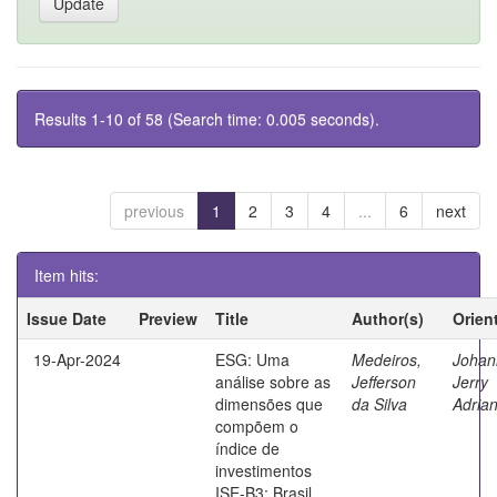
Results 1-10 of 58 (Search time: 0.005 seconds).
previous
1
2
3
4
...
6
next
Item hits:
Issue Date
Preview
Title
Author(s)
Orien
19-Apr-2024
ESG: Uma
Medeiros,
Johan
análise sobre as
Jefferson
Jerry
dimensões que
da Silva
Adrian
compõem o
índice de
investimentos
ISE-B3: Brasil,