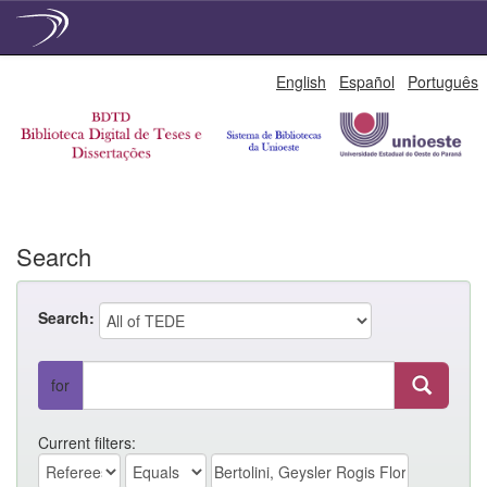
Skip
English
Español
Português
navigation
Search
Search:
for
Current filters: