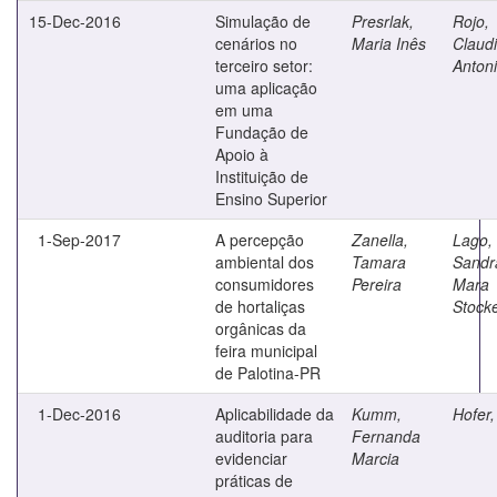
15-Dec-2016
Simulação de
Presrlak,
Rojo,
cenários no
Maria Inês
Claud
terceiro setor:
Anton
uma aplicação
em uma
Fundação de
Apoio à
Instituição de
Ensino Superior
1-Sep-2017
A percepção
Zanella,
Lago,
ambiental dos
Tamara
Sandr
consumidores
Pereira
Mara
de hortaliças
Stock
orgânicas da
feira municipal
de Palotina-PR
1-Dec-2016
Aplicabilidade da
Kumm,
Hofer,
auditoria para
Fernanda
evidenciar
Marcia
práticas de