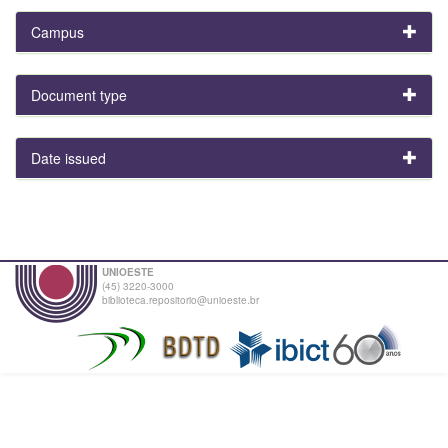
Campus
Document type
Date issued
UNIOESTE
(45) 3220-3000
biblioteca.repositorio@unioeste.br