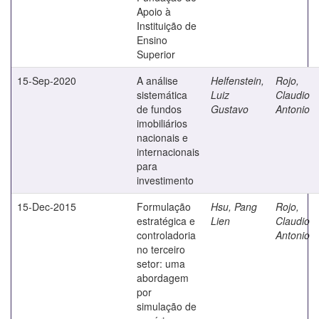
Apoio à
Instituição de
Ensino
Superior
15-Sep-2020
A análise
Helfenstein,
Rojo,
sistemática
Luiz
Claudio
de fundos
Gustavo
Antonio
imobiliários
nacionais e
internacionais
para
investimento
15-Dec-2015
Formulação
Hsu, Pang
Rojo,
estratégica e
Lien
Claudio
controladoria
Antonio
no terceiro
setor: uma
abordagem
por
simulação de