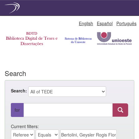
Skip
English
Español
Português
navigation
Search
Search:
for
Current filters: