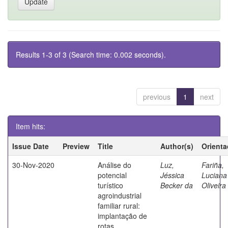
Results 1-3 of 3 (Search time: 0.002 seconds).
previous
1
next
Item hits:
Issue Date
Preview
Title
Author(s)
Orienta
30-Nov-2020
Análise do
Luz,
Fariña,
potencial
Jéssica
Luciana
turístico
Becker da
Oliveira
agroindustrial
familiar rural:
implantação de
rotas