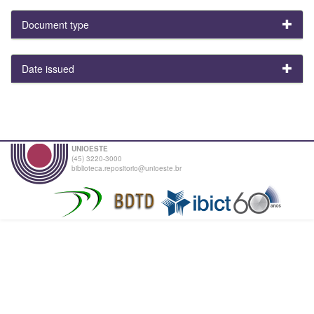
Document type
Date issued
UNIOESTE
(45) 3220-3000
biblioteca.repositorio@unioeste.br