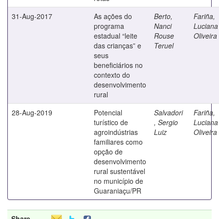
31-Aug-2017
As ações do
Berto,
Fariña,
programa
Nanci
Luciana
estadual “leite
Rouse
Oliveira
das crianças” e
Teruel
seus
beneficiários no
contexto do
desenvolvimento
rural
28-Aug-2019
Potencial
Salvadori
Fariña,
turístico de
, Sergio
Luciana
agroindústrias
Luiz
Oliveira
familiares como
opção de
desenvolvimento
rural sustentável
no município de
Guaraniaçu/PR
Share