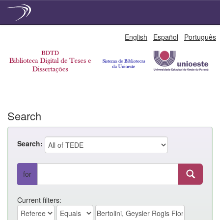
Skip
English
Español
Português
navigation
Search
Search:
for
Current filters: