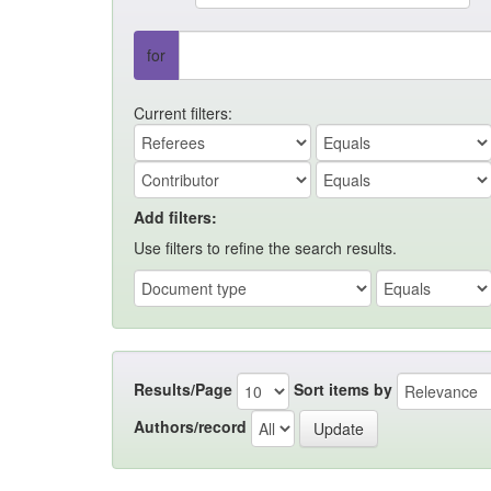
for
Current filters:
Add filters:
Use filters to refine the search results.
Results/Page
Sort items by
Authors/record