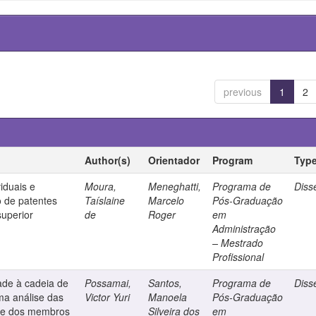
previous
1
2
Author(s)
Orientador
Program
Typ
viduais e
Moura,
Meneghatti,
Programa de
Diss
o de patentes
Taíslaine
Marcelo
Pós-Graduação
superior
de
Roger
em
Administração
– Mestrado
Profissional
ade à cadeia de
Possamai,
Santos,
Programa de
Diss
ma análise das
Victor Yuri
Manoela
Pós-Graduação
ade dos membros
Silveira dos
em