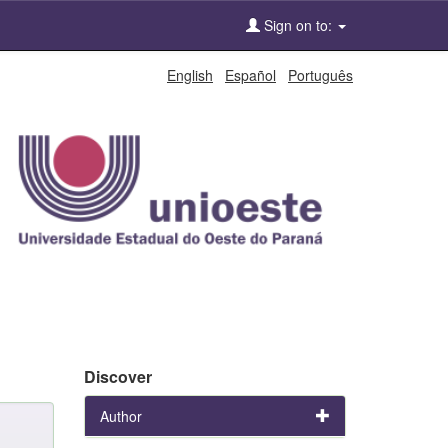
Sign on to:
English
Español
Português
Discover
Author