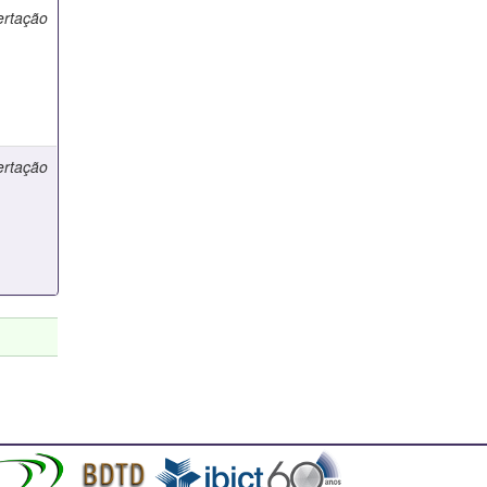
ertação
ertação