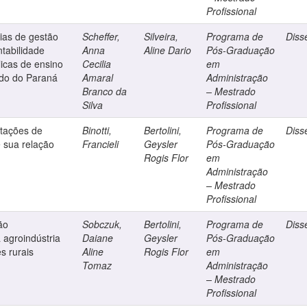
Profissional
ias de gestão
Scheffer,
Silveira,
Programa de
Diss
tabilidade
Anna
Aline Dario
Pós-Graduação
licas de ensino
Cecilia
em
ado do Paraná
Amaral
Administração
Branco da
– Mestrado
Silva
Profissional
rtações de
Binotti,
Bertolini,
Programa de
Diss
e sua relação
Francieli
Geysler
Pós-Graduação
Rogis Flor
em
Administração
– Mestrado
Profissional
ão
Sobczuk,
Bertolini,
Programa de
Diss
 agroindústria
Daiane
Geysler
Pós-Graduação
s rurais
Aline
Rogis Flor
em
Tomaz
Administração
– Mestrado
Profissional