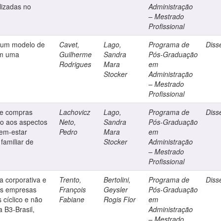
lizadas no
Administração
– Mestrado
Profissional
e um modelo de
Cavet,
Lago,
Programa de
Diss
em uma
Guilherme
Sandra
Pós-Graduação
Rodrigues
Mara
em
Stocker
Administração
– Mestrado
Profissional
 de compras
Lachovicz
Lago,
Programa de
Diss
o aos aspectos
Neto,
Sandra
Pós-Graduação
bem-estar
Pedro
Mara
em
 familiar de
Stocker
Administração
– Mestrado
Profissional
a corporativa e
Trento,
Bertolini,
Programa de
Diss
as empresas
François
Geysler
Pós-Graduação
 cíclico e não
Fabiane
Rogis Flor
em
 B3-Brasil,
Administração
– Mestrado