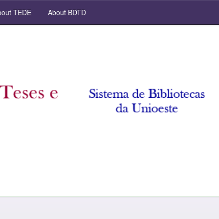
out TEDE
About BDTD