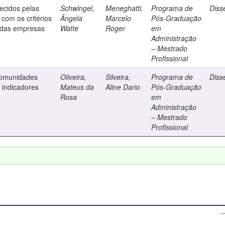
ecidos pelas
Schwingel,
Meneghatti,
Programa de
Diss
com os critérios
Ângela
Marcelo
Pós-Graduação
 das empresas
Watte
Roger
em
Administração
– Mestrado
Profissional
comunidades
Oliveira,
Silveira,
Programa de
Diss
e indicadores
Mateus da
Aline Dario
Pós-Graduação
Rosa
em
Administração
– Mestrado
Profissional