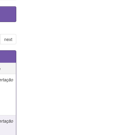
next
e
ertação
ertação