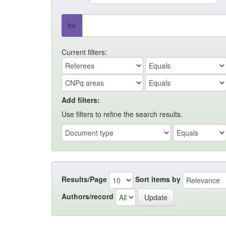
for
Current filters:
Add filters:
Use filters to refine the search results.
Results/Page
Sort items by
Authors/record