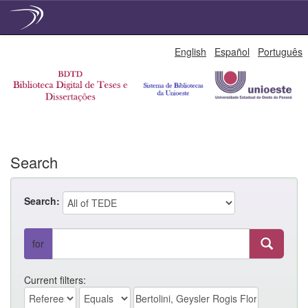
Skip
English
Español
Português
navigation
Search
Search:
for
Current filters: