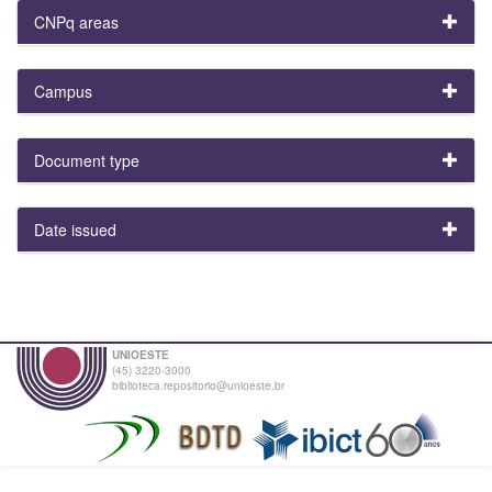
CNPq areas
Campus
Document type
Date issued
UNIOESTE
(45) 3220-3000
biblioteca.repositorio@unioeste.br