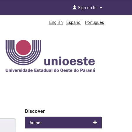
Sign on to:
English
Español
Português
Discover
Author