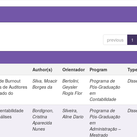
previous
1
Author(s)
Orientador
Program
Typ
de Burnout
Silva, Moacir
Bertolini,
Programa de
Diss
is de Auditores
Borges da
Geysler
Pós-Graduação
tado do
Rogis Flor
em
Contabilidade
entabilidade
Bordignon,
Silveira,
Programa de
Diss
álises
Cristina
Aline Dario
Pós-Graduação
Aparecida
em
Nunes
Administração –
Mestrado