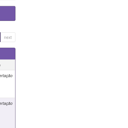
next
e
ertação
ertação