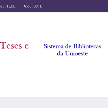
out TEDE
About BDTD