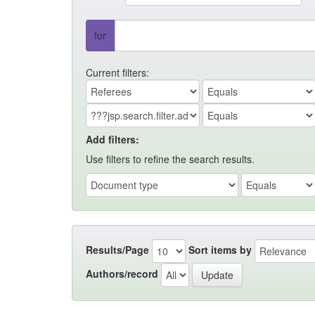
for
Current filters:
Add filters:
Use filters to refine the search results.
Results/Page
Sort items by
Authors/record