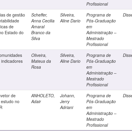
Profissional
ias de gestão
Scheffer,
Silveira,
Programa de
Diss
tabilidade
Anna Cecilia
Aline Dario
Pós-Graduação
licas de
Amaral
em
no Estado do
Branco da
Administração –
Silva
Mestrado
Profissional
comunidades
Oliveira,
Silveira,
Programa de
Diss
e indicadores
Mateus da
Aline Dario
Pós-Graduação
Rosa
em
Administração –
Mestrado
Profissional
vetor de
ANHOLETO,
Johann,
Programa de
Diss
 estudo no
Adair
Jerry
Pós-Graduação
PR
Adriani
em
Administração –
Mestrado
Profissional