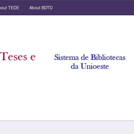
out TEDE
About BDTD