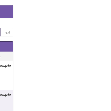
next
e
ertação
ertação