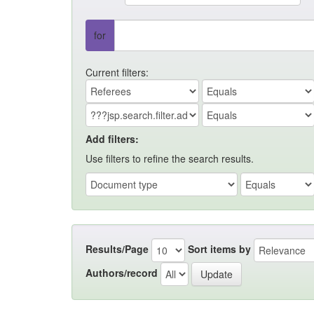
for
Current filters:
Add filters:
Use filters to refine the search results.
Results/Page
Sort items by
Authors/record