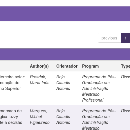
previous
1
Author(s)
Orientador
Program
Typ
erceiro setor:
Presrlak,
Rojo,
Programa de Pós-
Diss
undação de
Maria Inês
Claudio
Graduação em
ino Superior
Antonio
Administração –
Mestrado
Profissional
 mercado de
Marques,
Rojo,
Programa de Pós-
Diss
gica fuzzy
Michel
Claudio
Graduação em
te à decisão
Figueiredo
Antonio
Administração –
Mestrado