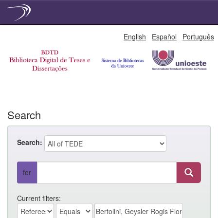
Skip
English
Español
Português
navigation
Search
Search:
for
Current filters: