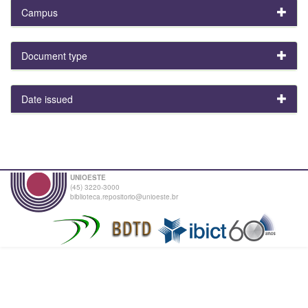
Campus
Document type
Date issued
UNIOESTE
(45) 3220-3000
biblioteca.repositorio@unioeste.br