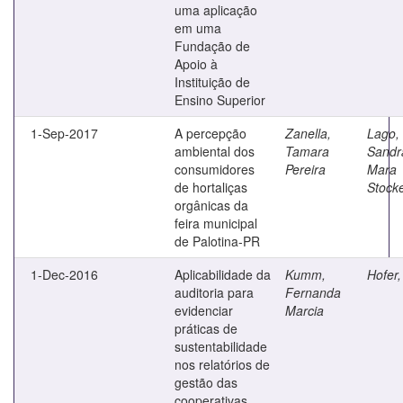
uma aplicação
em uma
Fundação de
Apoio à
Instituição de
Ensino Superior
1-Sep-2017
A percepção
Zanella,
Lago,
ambiental dos
Tamara
Sandr
consumidores
Pereira
Mara
de hortaliças
Stock
orgânicas da
feira municipal
de Palotina-PR
1-Dec-2016
Aplicabilidade da
Kumm,
Hofer,
auditoria para
Fernanda
evidenciar
Marcia
práticas de
sustentabilidade
nos relatórios de
gestão das
cooperativas