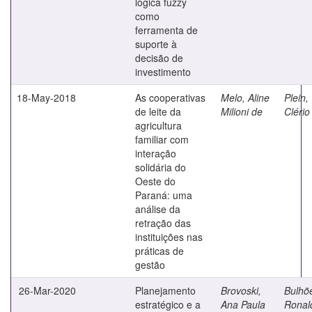
lógica fuzzy
como
ferramenta de
suporte à
decisão de
investimento
18-May-2018
As cooperativas
Melo, Aline
Plein,
de leite da
Milioni de
Clério
agricultura
familiar com
interação
solidária do
Oeste do
Paraná: uma
análise da
retração das
instituições nas
práticas de
gestão
26-Mar-2020
Planejamento
Brovoski,
Bulhõ
estratégico e a
Ana Paula
Ronal