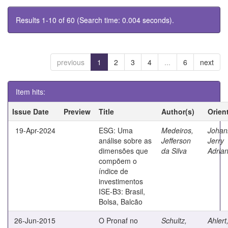
Results 1-10 of 60 (Search time: 0.004 seconds).
previous
1
2
3
4
...
6
next
Item hits:
Issue Date
Preview
Title
Author(s)
Orien
19-Apr-2024
ESG: Uma
Medeiros,
Johan
análise sobre as
Jefferson
Jerry
dimensões que
da Silva
Adrian
compõem o
índice de
investimentos
ISE-B3: Brasil,
Bolsa, Balcão
26-Jun-2015
O Pronaf no
Schultz,
Ahlert