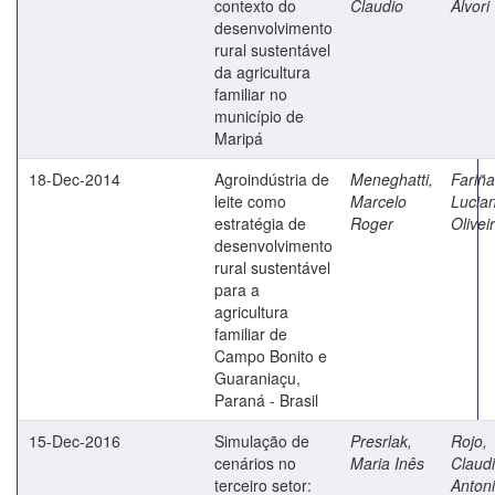
contexto do
Claudio
Alvori
desenvolvimento
rural sustentável
da agricultura
familiar no
município de
Maripá
18-Dec-2014
Agroindústria de
Meneghatti,
Fariña
leite como
Marcelo
Lucia
estratégia de
Roger
Olivei
desenvolvimento
rural sustentável
para a
agricultura
familiar de
Campo Bonito e
Guaraniaçu,
Paraná - Brasil
15-Dec-2016
Simulação de
Presrlak,
Rojo,
cenários no
Maria Inês
Claud
terceiro setor:
Anton