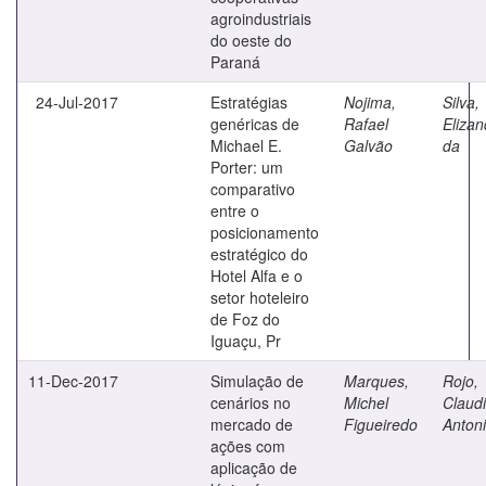
agroindustriais
do oeste do
Paraná
24-Jul-2017
Estratégias
Nojima,
Silva,
genéricas de
Rafael
Elizan
Michael E.
Galvão
da
Porter: um
comparativo
entre o
posicionamento
estratégico do
Hotel Alfa e o
setor hoteleiro
de Foz do
Iguaçu, Pr
11-Dec-2017
Simulação de
Marques,
Rojo,
cenários no
Michel
Claud
mercado de
Figueiredo
Anton
ações com
aplicação de