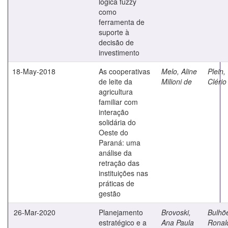
lógica fuzzy
como
ferramenta de
suporte à
decisão de
investimento
18-May-2018
As cooperativas
Melo, Aline
Plein,
de leite da
Milioni de
Clério
agricultura
familiar com
interação
solidária do
Oeste do
Paraná: uma
análise da
retração das
instituições nas
práticas de
gestão
26-Mar-2020
Planejamento
Brovoski,
Bulhõ
estratégico e a
Ana Paula
Ronal