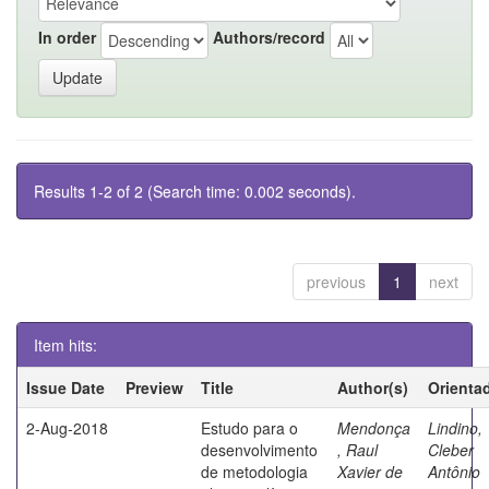
In order
Authors/record
Results 1-2 of 2 (Search time: 0.002 seconds).
previous
1
next
Item hits:
Issue Date
Preview
Title
Author(s)
Orienta
2-Aug-2018
Estudo para o
Mendonça
Lindino,
desenvolvimento
, Raul
Cleber
de metodologia
Xavier de
Antônio