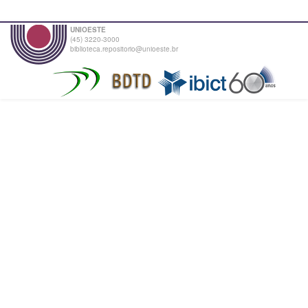
UNIOESTE
(45) 3220-3000
biblioteca.repositorio@unioeste.br