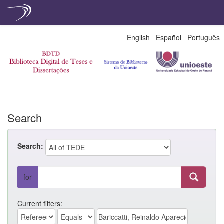
Skip
English
Español
Português
navigation
Search
Search:
for
Current filters: