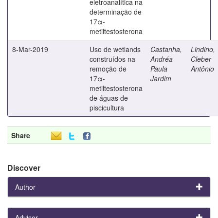
eletroanalítica na
determinação de
17α-
metiltestosterona
8-Mar-2019
Uso de wetlands
Castanha,
Lindino,
construídos na
Andréa
Cleber
remoção de
Paula
Antônio
17α-
Jardim
metiltestosterona
de águas de
piscicultura
Share
Discover
Author
Advisor