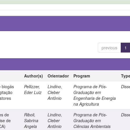
previous
1
Author(s)
Orientador
Program
Typ
 biogás
Pellizzer,
Lindino,
Programa de Pós-
Diss
gitação
Eder Luiz
Cleber
Graduação em
stores
Antônio
Engenharia de Energia
na Agricultura
es de
Riboli,
Lindino,
Programa de Pós-
Diss
ise de
Sabrina
Cleber
Graduação em
CA)
Angela
Antônio
Ciências Ambientais