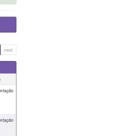
next
e
ertação
ertação