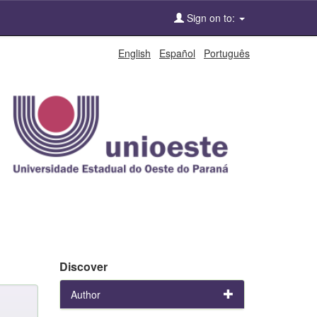
Sign on to:
English
Español
Português
Discover
Author