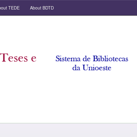
out TEDE
About BDTD