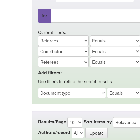
for
Current filters:
Add filters:
Use filters to refine the search results.
Results/Page
Sort items by
Authors/record