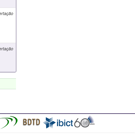
ertação
ertação