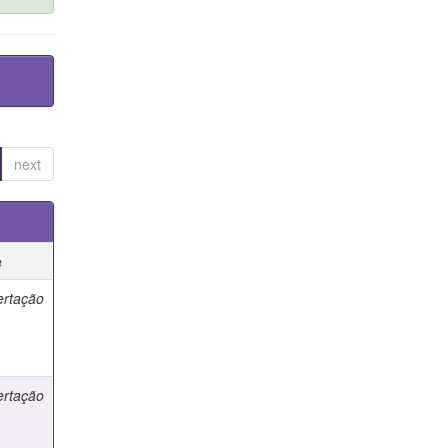
next
e
ertação
ertação