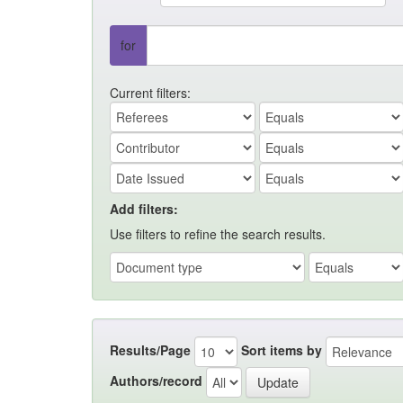
for
Current filters:
Add filters:
Use filters to refine the search results.
Results/Page
Sort items by
Authors/record