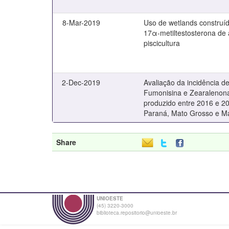
8-Mar-2019
Uso de wetlands construí
17α-metiltestosterona de
piscicultura
2-Dec-2019
Avaliação da incidência de
Fumonisina e Zearalenon
produzido entre 2016 e 2
Paraná, Mato Grosso e M
Share
UNIOESTE
(45) 3220-3000
biblioteca.repositorio@unioeste.br