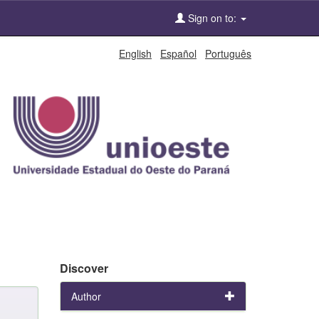
Sign on to:
English
Español
Português
Discover
Author