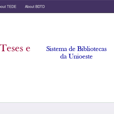
out TEDE
About BDTD