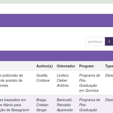
previous
1
Author(s)
Orientador
Program
Typ
e poli(óxido de
Guellis,
Lindino,
Programa de
Diss
 de acetato de
Crstiane
Cleber
Pós-
centes
Antônio
Graduação
em Química
ores baseados em
Braga,
Bariccatti,
Programa de
Diss
e titânio para
Cristian
Reinaldo
Pós-
ação de Basagran®
Sergio
Aparecido
Graduação