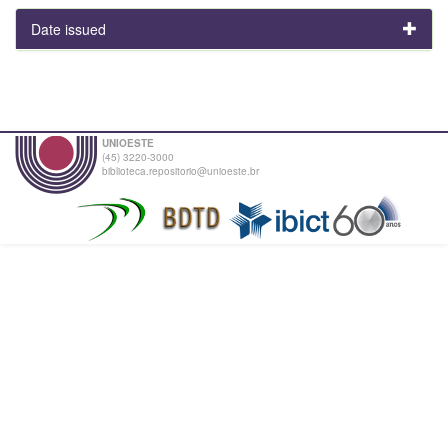
Date issued
UNIOESTE
(45) 3220-3000
biblioteca.repositorio@unioeste.br