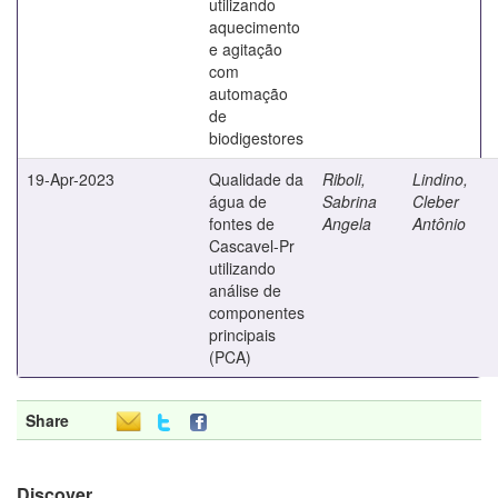
utilizando
aquecimento
e agitação
com
automação
de
biodigestores
19-Apr-2023
Qualidade da
Riboli,
Lindino,
água de
Sabrina
Cleber
fontes de
Angela
Antônio
Cascavel-Pr
utilizando
análise de
componentes
principais
(PCA)
Share
Discover