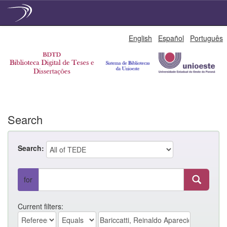
Skip
English
Español
Português
navigation
Search
Search:
for
Current filters: