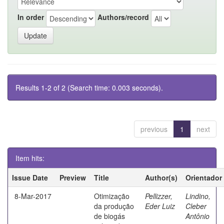
In order
Authors/record
Results 1-2 of 2 (Search time: 0.003 seconds).
previous
1
next
Item hits:
Issue Date
Preview
Title
Author(s)
Orientador
8-Mar-2017
Otimização
Pellizzer,
Lindino,
da produção
Eder Luiz
Cleber
de biogás
Antônio