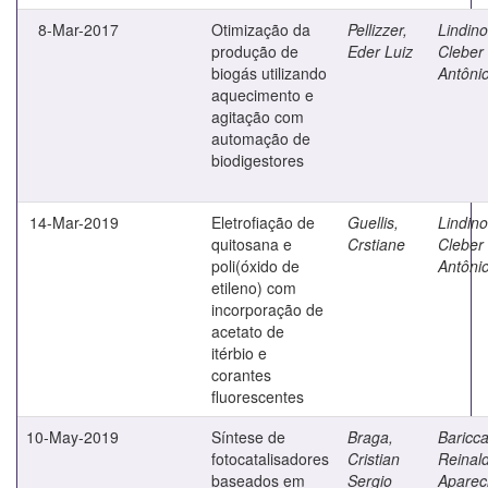
8-Mar-2017
Otimização da
Pellizzer,
Lindino
produção de
Eder Luiz
Cleber
biogás utilizando
Antôni
aquecimento e
agitação com
automação de
biodigestores
14-Mar-2019
Eletrofiação de
Guellis,
Lindino
quitosana e
Crstiane
Cleber
poli(óxido de
Antôni
etileno) com
incorporação de
acetato de
itérbio e
corantes
fluorescentes
10-May-2019
Síntese de
Braga,
Bariccat
fotocatalisadores
Cristian
Reinal
baseados em
Sergio
Aparec