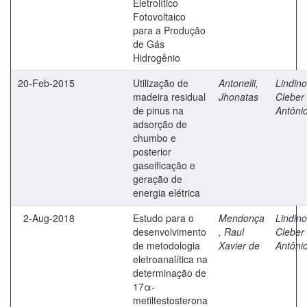
Eletrolítico
Fotovoltaico
para a Produção
de Gás
Hidrogênio
20-Feb-2015
Utilização de
Antonelli,
Lindino
madeira residual
Jhonatas
Cleber
de pinus na
Antôni
adsorção de
chumbo e
posterior
gaseificação e
geração de
energia elétrica
2-Aug-2018
Estudo para o
Mendonça
Lindino
desenvolvimento
, Raul
Cleber
de metodologia
Xavier de
Antôni
eletroanalítica na
determinação de
17α-
metiltestosterona