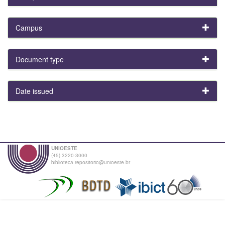
Campus
Document type
Date issued
UNIOESTE
(45) 3220-3000
biblioteca.repositorio@unioeste.br