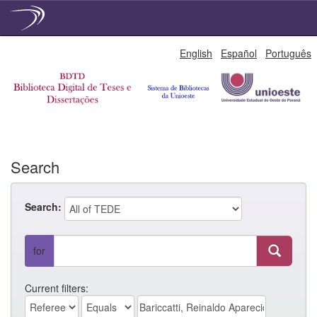
Skip
English
Español
Português
navigation
Search
Search:
for
Current filters: