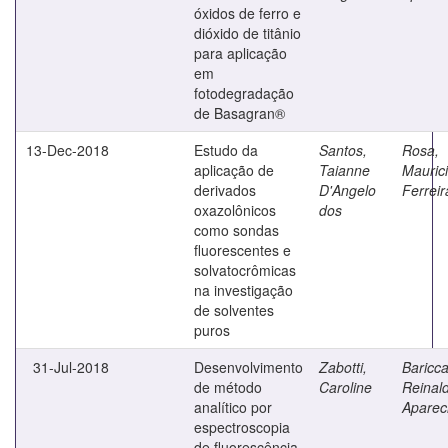
óxidos de ferro e
dióxido de titânio
para aplicação
em
fotodegradação
de Basagran®
13-Dec-2018
Estudo da
Santos,
Rosa,
aplicação de
Taianne
Mauric
derivados
D'Angelo
Ferreir
oxazolônicos
dos
como sondas
fluorescentes e
solvatocrômicas
na investigação
de solventes
puros
31-Jul-2018
Desenvolvimento
Zabotti,
Bariccat
de método
Caroline
Reinal
analítico por
Aparec
espectroscopia
de fluorescência