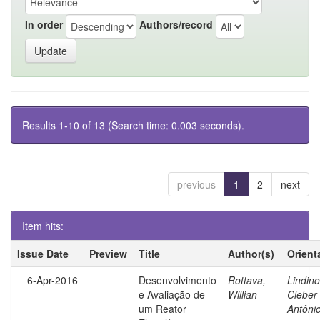
In order
Authors/record
Results 1-10 of 13 (Search time: 0.003 seconds).
previous
1
2
next
Item hits:
Issue Date
Preview
Title
Author(s)
Orient
6-Apr-2016
Desenvolvimento
Rottava,
Lindino
e Avaliação de
Willian
Cleber
um Reator
Antôni