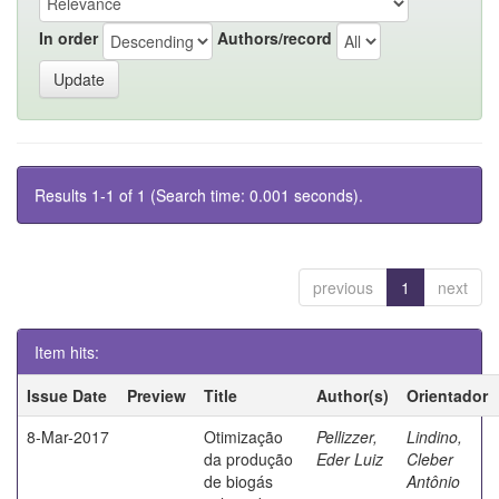
In order
Authors/record
Results 1-1 of 1 (Search time: 0.001 seconds).
previous
1
next
Item hits:
Issue Date
Preview
Title
Author(s)
Orientador
8-Mar-2017
Otimização
Pellizzer,
Lindino,
da produção
Eder Luiz
Cleber
de biogás
Antônio