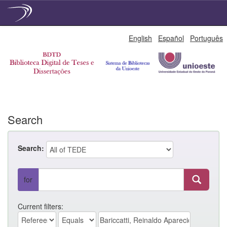
Skip
English
Español
Português
navigation
Search
Search:
for
Current filters: