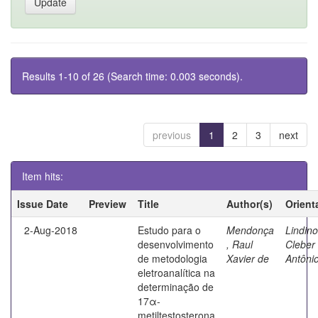
Results 1-10 of 26 (Search time: 0.003 seconds).
previous
1
2
3
next
Item hits:
Issue Date
Preview
Title
Author(s)
Orient
2-Aug-2018
Estudo para o
Mendonça
Lindino
desenvolvimento
, Raul
Cleber
de metodologia
Xavier de
Antôni
eletroanalítica na
determinação de
17α-
metiltestosterona