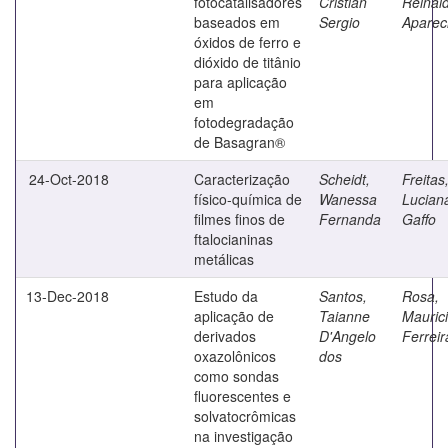
fotocatalisadores
Cristian
Reinal
baseados em
Sergio
Aparec
óxidos de ferro e
dióxido de titânio
para aplicação
em
fotodegradação
de Basagran®
24-Oct-2018
Caracterização
Scheidt,
Freitas
físico-química de
Wanessa
Lucian
filmes finos de
Fernanda
Gaffo
ftalocianinas
metálicas
13-Dec-2018
Estudo da
Santos,
Rosa,
aplicação de
Taianne
Mauric
derivados
D'Angelo
Ferreir
oxazolônicos
dos
como sondas
fluorescentes e
solvatocrômicas
na investigação