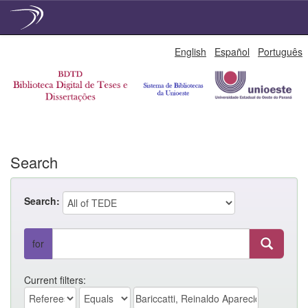
Skip
English
Español
Português
navigation
Search
Search:
for
Current filters: