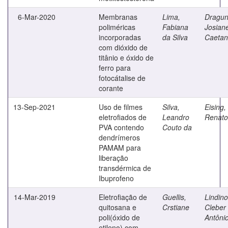
6-Mar-2020
Membranas
Lima,
Dragun
poliméricas
Fabiana
Josian
incorporadas
da Silva
Caeta
com dióxido de
titânio e óxido de
ferro para
fotocátalise de
corante
13-Sep-2021
Uso de filmes
Silva,
Eising,
eletrofiados de
Leandro
Renato
PVA contendo
Couto da
dendrímeros
PAMAM para
liberação
transdérmica de
Ibuprofeno
14-Mar-2019
Eletrofiação de
Guellis,
Lindino
quitosana e
Crstiane
Cleber
poli(óxido de
Antôni
etileno) com