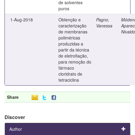
de solventes
puros
1-Aug-2018
Obtenção e
Pagno,
Móden
caracterização
Vanessa
Aparec
de membranas
Nivald
poliméricas
produzidas a
partir da técnica
de eletrofiação,
para remoção do
fármaco
cloridrato de
tetraciclina
Share
Discover
Author