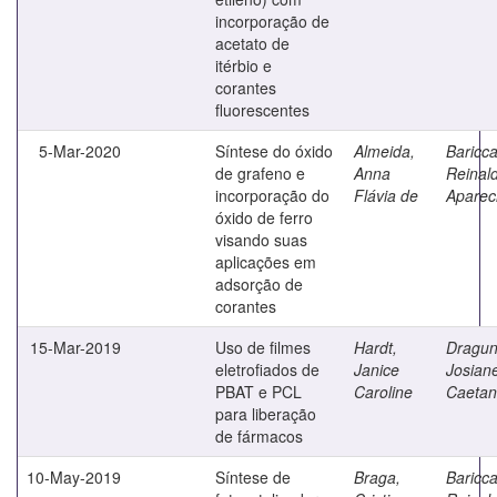
incorporação de
acetato de
itérbio e
corantes
fluorescentes
5-Mar-2020
Síntese do óxido
Almeida,
Bariccat
de grafeno e
Anna
Reinal
incorporação do
Flávia de
Aparec
óxido de ferro
visando suas
aplicações em
adsorção de
corantes
15-Mar-2019
Uso de filmes
Hardt,
Dragun
eletrofiados de
Janice
Josian
PBAT e PCL
Caroline
Caeta
para liberação
de fármacos
10-May-2019
Síntese de
Braga,
Bariccat