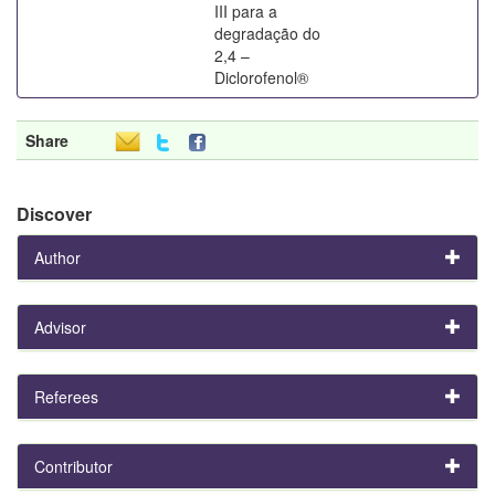
III para a
degradação do
2,4 –
Diclorofenol®
Share
Discover
Author
Advisor
Referees
Contributor