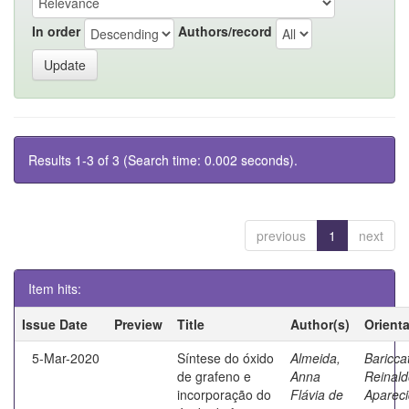
In order
Authors/record
Results 1-3 of 3 (Search time: 0.002 seconds).
previous
1
next
Item hits:
Issue Date
Preview
Title
Author(s)
Orient
5-Mar-2020
Síntese do óxido
Almeida,
Bariccat
de grafeno e
Anna
Reinald
incorporação do
Flávia de
Aparec