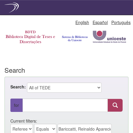
Skip
English
Español
Português
navigation
Search
Search:
for
Current filters: