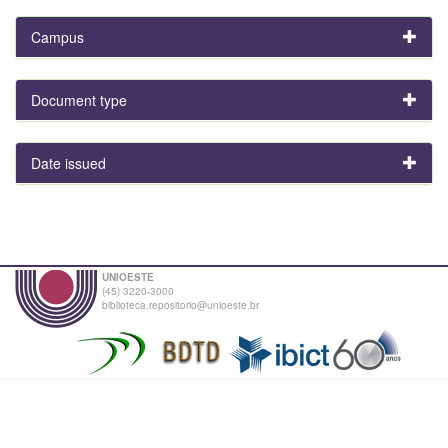
Campus
Document type
Date issued
UNIOESTE
(45) 3220-3000
biblioteca.repositorio@unioeste.br