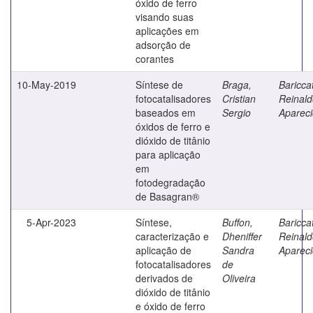
óxido de ferro
visando suas
aplicações em
adsorção de
corantes
10-May-2019
Síntese de
Braga,
Bariccat
fotocatalisadores
Cristian
Reinald
baseados em
Sergio
Aparec
óxidos de ferro e
dióxido de titânio
para aplicação
em
fotodegradação
de Basagran®
5-Apr-2023
Síntese,
Buffon,
Bariccat
caracterização e
Dheniffer
Reinald
aplicação de
Sandra
Aparec
fotocatalisadores
de
derivados de
Oliveira
dióxido de titânio
e óxido de ferro