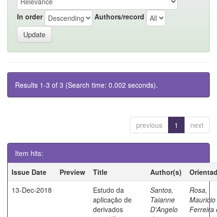
In order
Authors/record
Results 1-3 of 3 (Search time: 0.002 seconds).
previous
1
next
Item hits:
Issue Date
Preview
Title
Author(s)
Orienta
13-Dec-2018
Estudo da
Santos,
Rosa,
aplicação de
Taianne
Mauricio
derivados
D'Angelo
Ferreira