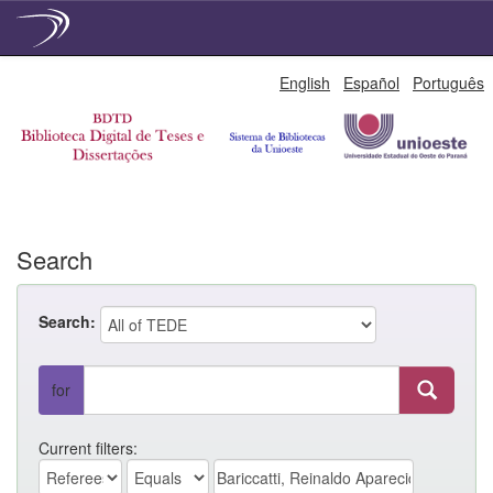
Skip
English
Español
Português
navigation
Search
Search:
for
Current filters: