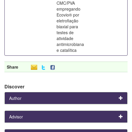
CMC/PVA
empregando
Ecovio® por
eletrofiação
biaxial para
testes de
atividade
antimicrobiana
e catalítica
Share
Discover
Author
Advisor