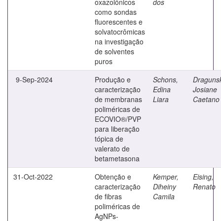
oxazolônicos
dos
como sondas
fluorescentes e
solvatocrômicas
na investigação
de solventes
puros
9-Sep-2024
Produção e
Schons,
Dragunsk
caracterização
Edina
Josiane
de membranas
Liara
Caetano
poliméricas de
ECOVIO®/PVP
para liberação
tópica de
valerato de
betametasona
31-Oct-2022
Obtenção e
Kemper,
Eising,
caracterização
Diheiny
Renato
de fibras
Camila
poliméricas de
AgNPs-