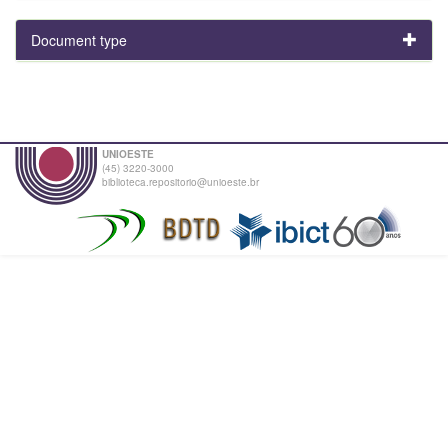
Document type
UNIOESTE
(45) 3220-3000
biblioteca.repositorio@unioeste.br