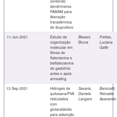
contendo
dendrímeros
PAMAM para
liberação
transdérmica
de Ibuprofeno
11-Jun-2021
Estudo da
Bissani,
Freitas,
organização
Bruna
Luciana
molecular em
Gaffo
filmes de
ftalocianina e
bisftalocianina
de gadolínio
antes e após
annealing
13-Sep-2021
Hidrogés de
Savaris,
Bariccatti,
quitosana/PVA
Daniela
Reinaldo
reticulados
Langaro
Aparecido
com
glutaraldeído
para adsorção