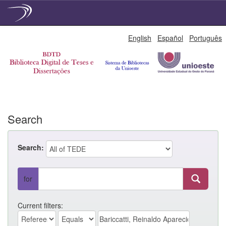
Skip
English
Español
Português
navigation
Search
Search:
for
Current filters: