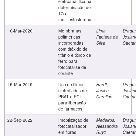
eletroanalítica na
determinação de
17α-
metiltestosterona
6-Mar-2020
Membranas
Lima,
Dragun
poliméricas
Fabiana da
Josian
incorporadas
Silva
Caeta
com dióxido de
titânio e óxido de
ferro para
fotocátalise de
corante
15-Mar-2019
Uso de filmes
Hardt,
Dragun
eletrofiados de
Janice
Josian
PBAT e PCL
Caroline
Caeta
para liberação
de fármacos
22-Sep-2022
Imobilização de
Medeiros,
Dragun
fotocatalisador
Alessandra
Josian
em fibras
Ruyz
Caeta