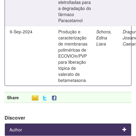
eletrofiadas para
a degradação do
fármaco
Paracetamol
9-Sep-2024
Produção e
Schons,
Dragun
caracterização
Edina
Josian
de membranas
Liara
Caeta
poliméricas de
ECOVIO®/PVP
para liberação
tópica de
valerato de
betametasona
Share
Discover
Author