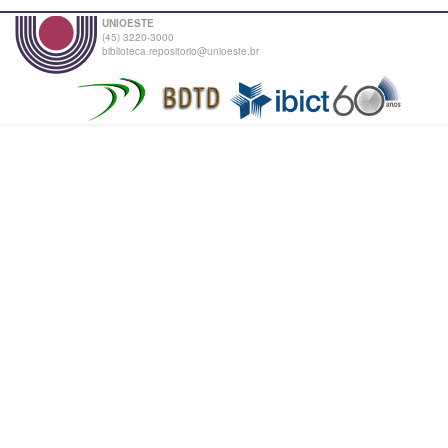
UNIOESTE
(45) 3220-3000
biblioteca.repositorio@unioeste.br