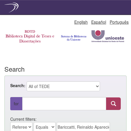
Skip
English
Español
Português
navigation
Search
Search:
for
Current filters: