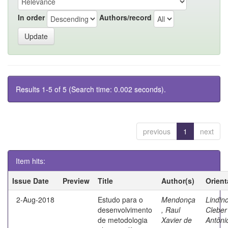
In order
Authors/record
Results 1-5 of 5 (Search time: 0.002 seconds).
previous
1
next
Item hits:
Issue Date
Preview
Title
Author(s)
Orient
2-Aug-2018
Estudo para o
Mendonça
Lindino
desenvolvimento
, Raul
Cleber
de metodologia
Xavier de
Antôni