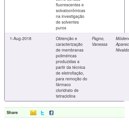
fluorescentes e
solvatocrômicas
na investigação
de solventes
puros
1-Aug-2018
Obtenção e
Pagno,
Móden
caracterização
Vanessa
Aparec
de membranas
Nivald
poliméricas
produzidas a
partir da técnica
de eletrofiação,
para remoção do
fármaco
cloridrato de
tetraciclina
Share