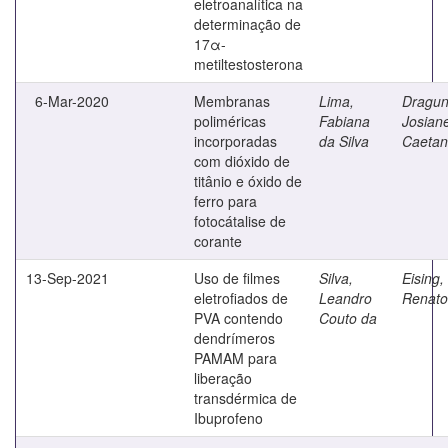
eletroanalítica na
determinação de
17α-
metiltestosterona
6-Mar-2020
Membranas
Lima,
Dragun
poliméricas
Fabiana
Josian
incorporadas
da Silva
Caeta
com dióxido de
titânio e óxido de
ferro para
fotocátalise de
corante
13-Sep-2021
Uso de filmes
Silva,
Eising,
eletrofiados de
Leandro
Renato
PVA contendo
Couto da
dendrímeros
PAMAM para
liberação
transdérmica de
Ibuprofeno