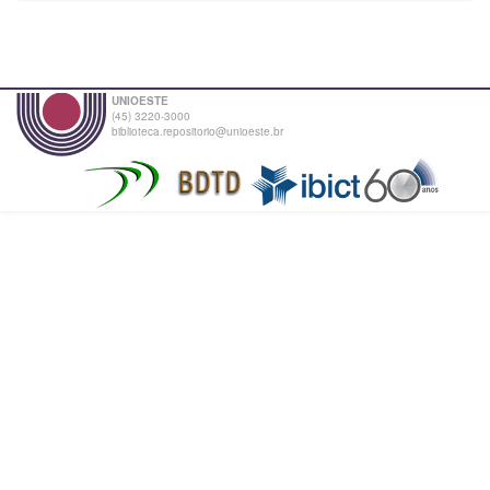
UNIOESTE
(45) 3220-3000
biblioteca.repositorio@unioeste.br