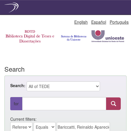
Skip
English
Español
Português
navigation
Search
Search:
for
Current filters: