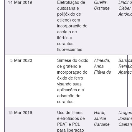
14-Mar-2019
Eletrofiação de
Guellis,
Lindino
quitosana e
Crstiane
Cleber
poli(óxido de
Antôni
etileno) com
incorporação de
acetato de
itérbio e
corantes
fluorescentes
5-Mar-2020
Síntese do óxido
Almeida,
Bariccat
de grafeno e
Anna
Reinal
incorporação do
Flávia de
Aparec
óxido de ferro
visando suas
aplicações em
adsorção de
corantes
15-Mar-2019
Uso de filmes
Hardt,
Dragun
eletrofiados de
Janice
Josian
PBAT e PCL
Caroline
Caeta
para liberação