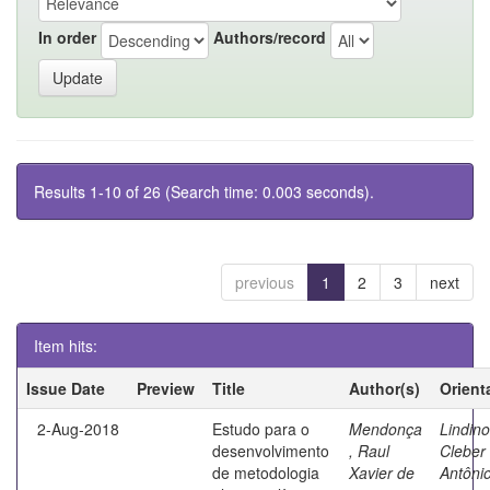
In order
Authors/record
Results 1-10 of 26 (Search time: 0.003 seconds).
previous
1
2
3
next
Item hits:
Issue Date
Preview
Title
Author(s)
Orient
2-Aug-2018
Estudo para o
Mendonça
Lindino
desenvolvimento
, Raul
Cleber
de metodologia
Xavier de
Antôni