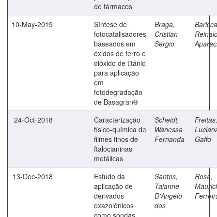
de fármacos
10-May-2019
Síntese de
Braga,
Bariccat
fotocatalisadores
Cristian
Reinal
baseados em
Sergio
Aparec
óxidos de ferro e
dióxido de titânio
para aplicação
em
fotodegradação
de Basagran®
24-Oct-2018
Caracterização
Scheidt,
Freitas
físico-química de
Wanessa
Lucian
filmes finos de
Fernanda
Gaffo
ftalocianinas
metálicas
13-Dec-2018
Estudo da
Santos,
Rosa,
aplicação de
Taianne
Mauric
derivados
D'Angelo
Ferreir
oxazolônicos
dos
como sondas