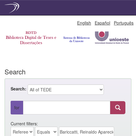
Skip
English
Español
Português
navigation
Search
Search:
for
Current filters: