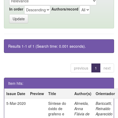
In order
Authors/record
Results 1-1 of 1 (Search time: 0.001 seconds).
previous
1
next
Item hits:
Issue Date
Preview
Title
Author(s)
Orientador
5-Mar-2020
Síntese do
Almeida,
Bariccatti,
óxido de
Anna
Reinaldo
grafeno e
Flávia de
Aparecido