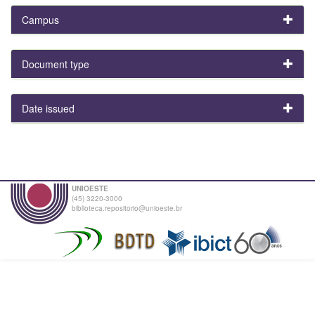
Campus
Document type
Date issued
UNIOESTE
(45) 3220-3000
biblioteca.repositorio@unioeste.br