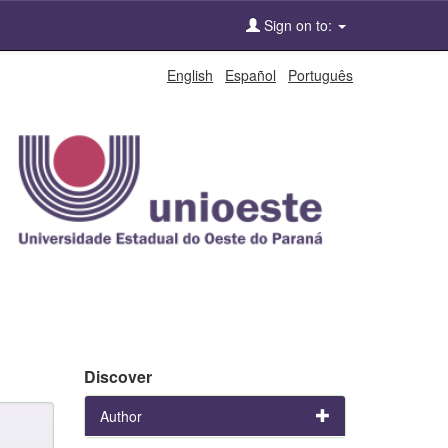
Sign on to:
English
Español
Português
Discover
Author