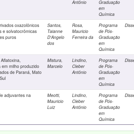
Antônio
Graduação
em
Química
rivados oxazolônicos
Santos,
Rosa,
Programa
Diss
s e solvatocrômicas
Taianne
Mauricio
de Pós-
tes puros
D'Angelo
Ferreira da
Graduação
dos
em
Química
 Aflatoxina,
Mistura,
Lindino,
Programa
Diss
 em milho produzido
Marcelo
Cleber
de Pós-
tados de Paraná, Mato
Antônio
Graduação
Sul
em
Química
de adjuvantes na
Meotti,
Lindino,
Programa
Diss
Mauricio
Cleber
de Pós-
Luiz
Antônio
Graduação
em
Química