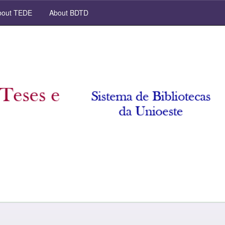
out TEDE
About BDTD