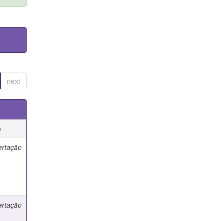
next
e
ertação
ertação