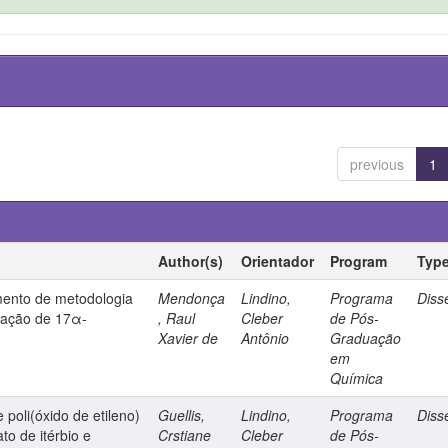
previous
1
Author(s)
Orientador
Program
Typ
mento de metodologia
Mendonça
Lindino,
Programa
Diss
inação de 17α-
, Raul
Cleber
de Pós-
Xavier de
Antônio
Graduação
em
Química
 poli(óxido de etileno)
Guellis,
Lindino,
Programa
Diss
to de itérbio e
Crstiane
Cleber
de Pós-