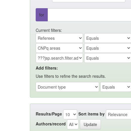
for
Current filters:
Add filters:
Use filters to refine the search results.
Results/Page
Sort items by
Authors/record