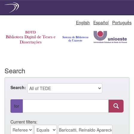
Skip
English
Español
Português
navigation
Search
Search:
for
Current filters: