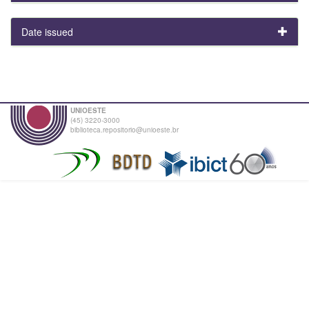
Date issued
UNIOESTE
(45) 3220-3000
biblioteca.repositorio@unioeste.br