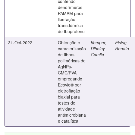
contendo
dendrímeros
PAMAM para
liberação
transdérmica
de Ibuprofeno
31-Oct-2022
Obtenção e
Kemper,
Eising,
caracterização
Diheiny
Renato
de fibras
Camila
poliméricas de
AgNPs-
CMC/PVA
empregando
Ecovio® por
eletrofiação
biaxial para
testes de
atividade
antimicrobiana
e catalítica