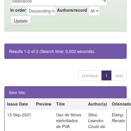
In order
Authors/record
Results 1-2 of 2 (Search time: 0.002 seconds).
previous
1
next
Item hits:
Issue Date
Preview
Title
Author(s)
Orientado
13-Sep-2021
Uso de filmes
Silva,
Eising,
eletrofiados
Leandro
Renato
de PVA
Couto da